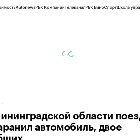
жимость
Autonews
РБК Компании
Телеканал
РБК Вино
Спорт
Школа упра
ипто
РБК Бизнес-среда
Дискуссионный клуб
Исследования
Кредитные 
рагентов
Политика
Экономика
Бизнес
Технологии и медиа
Финансы
Рын
д
лининградской области поез
аранил автомобиль, двое
бших