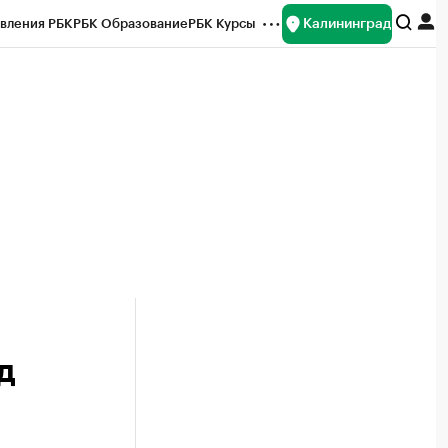
Калининград
вления РБК
РБК Образование
РБК Курсы
рейтинги
Франшизы
Газета
ок наличной валюты
д