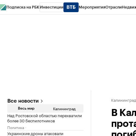
Подписка на РБК
Инвестиции
Мероприятия
Отрасли
Недви
РБК Life
Тренды
Визионеры
Национальные проекты
Город
Стиль
Кр
Спецпроекты СПб
Конференции СПб
Спецпроекты
Проверка конт
Калинингра
Все новости
Калининград
Весь мир
В Ка
Над Ростовской областью перехватили
более 30 беспилотников
прот
Политика
Украинские дроны атаковали
поги