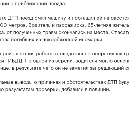
ации о приближении поезда.
ате ДТП поезд смял машину и протащил её на рассто
00 метров. Водитель и пассажирка, 65-летняя жител
а, от полученных травм скончались на месте. Спаса
 тела погибших из покорёженной иномарки.
 происшествия работают следственно-оперативная гр
и ГИБДД. По одной из версий, водителя могло ослеп
нце, в результате чего он не заметил запрещающий с
ьные выводы о причинах и обстоятельствах ДТП буду
о результатам проверки, добавили в полиции.