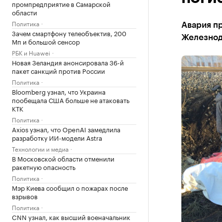
промпредприятие в Самарской
области
Политика
Авария п
Зачем смартфону телеобъектив, 200
Железнод
Мп и большой сенсор
РБК и Huawei
Новая Зеландия анонсировала 36-й
пакет санкций против России
Политика
Bloomberg узнал, что Украина
пообещала США больше не атаковать
КТК
Политика
Axios узнал, что OpenAI замедлила
разработку ИИ-модели Astra
Технологии и медиа
В Московской области отменили
ракетную опасность
Политика
Мэр Киева сообщил о пожарах после
взрывов
Политика
CNN узнал, как высший военачальник