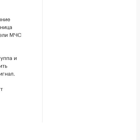
яние
ьница
тели МЧС
уппа и
ить
игнал.
т