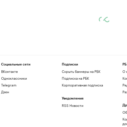
Социальные сети
Подписки
РБ
ВКонтакте
Скрыть баннеры на РБК
О 
Одноклассники
Подписка на РБК
Ко
Telegram
Корпоративная подписка
Ре
Дзен
Ра
Уведомления
RSS Новости
Др
Об
Ко
до