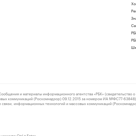
Хо
Ре
Зн
Са
РБ
РБ
Шк
ения и материалы информационного агентства «РБК» (свидетельство о 
овых коммуникаций (Роскомнадзор) 09.12.2015 за номером ИА №ФС77-63848) 
 связи, информационных технологий и массовых коммуникаций (Роскомнадз
нажмите Ctrl + Enter