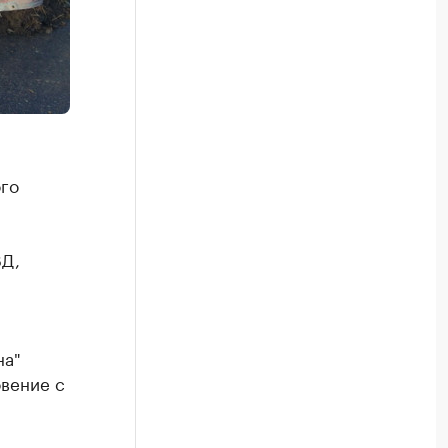
ого
ВД,
на"
овение с