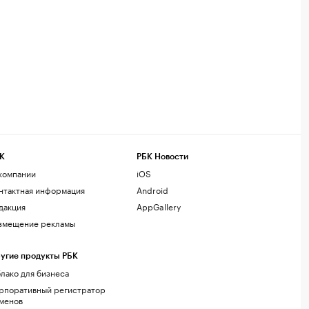
К
РБК Новости
компании
iOS
нтактная информация
Android
дакция
AppGallery
змещение рекламы
угие продукты РБК
лако для бизнеса
рпоративный регистратор
менов