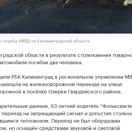
с-служба УМВД по Калининградской области
градской области в результате столкновения товарн
автомобиля погибли два человека.
щили РБК-Калининград в региональном управлении М
роизошла на железнодорожном переезде на улице
орожной в посёлке Озерки Гвардейского района.
арительным данным, 63-летний водитель "Фольксваге
 переезд на запрещающий сигнал и допустил столкн
вшимся тепловозом. Переезд не был оборудован
ом, но оснащён средствами звуковой и световой