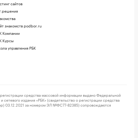
стинг сайтов
г.решения
акомства
йт знакомств podbor.ru
К Компании
К Курсы
ола управления РБК
регистрации средства массовой информации выдано Федеральной
и сетевого издания «РБК» (свидетельство о регистрации средства
ор) 03.12.2021 за номером ЭЛ №ФС77-82385) сопровождаются