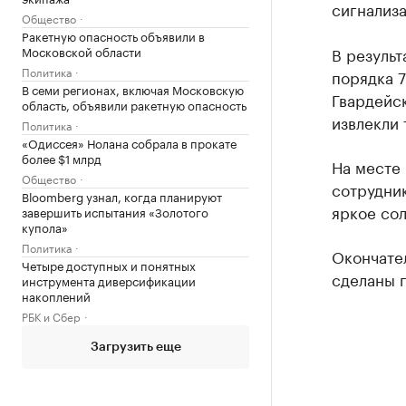
сигнализ
Общество
Ракетную опасность объявили в
Московской области
В результ
Политика
порядка 7
В семи регионах, включая Московскую
Гвардейск
область, объявили ракетную опасность
извлекли
Политика
«Одиссея» Нолана собрала в прокате
более $1 млрд
На месте
Общество
сотрудник
Bloomberg узнал, когда планируют
яркое сол
завершить испытания «Золотого
купола»
Политика
Окончател
Четыре доступных и понятных
сделаны п
инструмента диверсификации
накоплений
РБК и Сбер
Загрузить еще