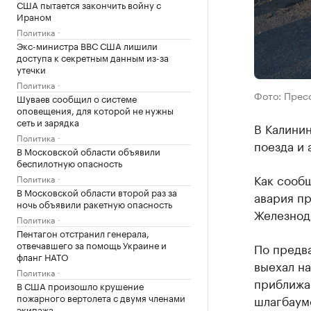
США пытается закончить войну с
Ираном
Политика
Экс-министра ВВС США лишили
доступа к секретным данным из-за
утечки
Политика
Фото: Прес
Шуваев сообщил о системе
оповещения, для которой не нужны
сеть и зарядка
В Калинин
Политика
поезда и 
В Московской области объявили
беспилотную опасность
Как сооб
Политика
В Московской области второй раз за
авария п
ночь объявили ракетную опасность
Железнод
Политика
Пентагон отстранил генерала,
отвечавшего за помощь Украине и
По предв
фланг НАТО
выехал на
Политика
приближа
В США произошло крушение
пожарного вертолета с двумя членами
шлагбаум
экипажа