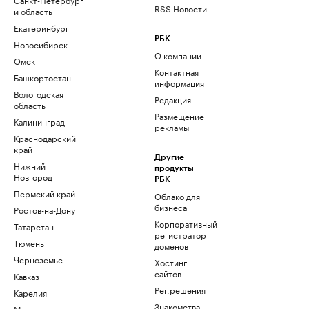
RSS Новости
и область
Екатеринбург
РБК
Новосибирск
О компании
Омск
Контактная
Башкортостан
информация
Вологодская
Редакция
область
Размещение
Калининград
рекламы
Краснодарский
край
Другие
Нижний
продукты
Новгород
РБК
Пермский край
Облако для
бизнеса
Ростов-на-Дону
Корпоративный
Татарстан
регистратор
Тюмень
доменов
Черноземье
Хостинг
сайтов
Кавказ
Рег.решения
Карелия
Знакомства
Мурманск