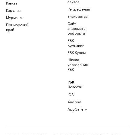
сайтов
Кавказ
Рег.решения
Карелия
Знакомства
Мурманск
Сайт
Приморский
знакомств
край
podbor.ru
РБК
Компании
РБК Курсы
Школа
управления
РБК
РБК
Новости
iOS
Android
AppGallery