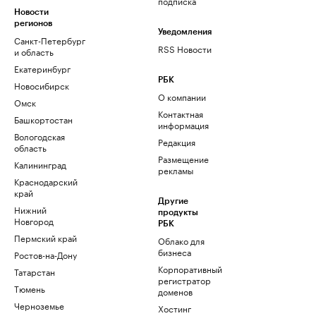
подписка
Новости
регионов
Уведомления
Санкт-Петербург
RSS Новости
и область
Екатеринбург
РБК
Новосибирск
О компании
Омск
Контактная
Башкортостан
информация
Вологодская
Редакция
область
Размещение
Калининград
рекламы
Краснодарский
край
Другие
Нижний
продукты
Новгород
РБК
Пермский край
Облако для
бизнеса
Ростов-на-Дону
Корпоративный
Татарстан
регистратор
Тюмень
доменов
Черноземье
Хостинг