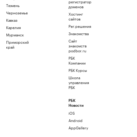
регистратор
Тюмень
доменов
Черноземье
Хостинг
сайтов
Кавказ
Рег.решения
Карелия
Знакомства
Мурманск
Сайт
Приморский
знакомств
край
podbor.ru
РБК
Компании
РБК Курсы
Школа
управления
РБК
РБК
Новости
iOS
Android
AppGallery