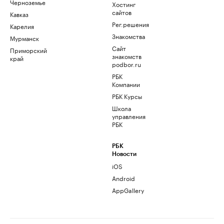
Черноземье
Хостинг
сайтов
Кавказ
Рег.решения
Карелия
Знакомства
Мурманск
Сайт
Приморский
знакомств
край
podbor.ru
РБК
Компании
РБК Курсы
Школа
управления
РБК
РБК
Новости
iOS
Android
AppGallery