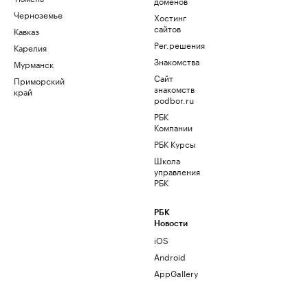
доменов
Черноземье
Хостинг
сайтов
Кавказ
Рег.решения
Карелия
Знакомства
Мурманск
Сайт
Приморский
знакомств
край
podbor.ru
РБК
Компании
РБК Курсы
Школа
управления
РБК
РБК
Новости
iOS
Android
AppGallery