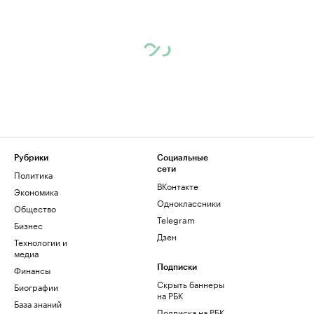
Рубрики
Социальные
сети
Политика
ВКонтакте
Экономика
Одноклассники
Общество
Telegram
Бизнес
Дзен
Технологии и
медиа
Финансы
Подписки
Скрыть баннеры
Биографии
на РБК
База знаний
Подписка на РБК