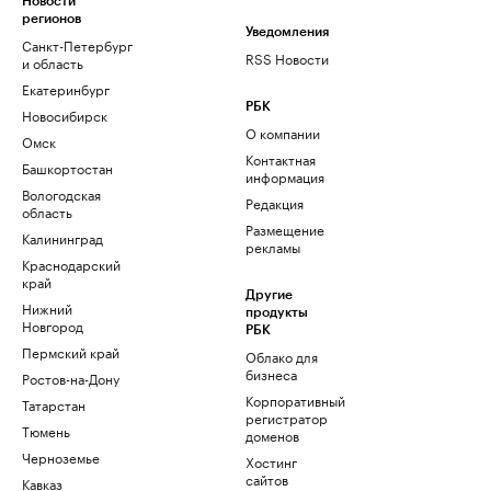
Новости
регионов
Уведомления
Санкт-Петербург
RSS Новости
и область
Екатеринбург
РБК
Новосибирск
О компании
Омск
Контактная
Башкортостан
информация
Вологодская
Редакция
область
Размещение
Калининград
рекламы
Краснодарский
край
Другие
Нижний
продукты
Новгород
РБК
Пермский край
Облако для
бизнеса
Ростов-на-Дону
Корпоративный
Татарстан
регистратор
Тюмень
доменов
Черноземье
Хостинг
сайтов
Кавказ