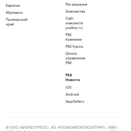
Рег.решения
Карелия
Знакомства
Мурманск
Сайт
Приморский
знакомств
край
podbor.ru
РБК
Компании
РБК Курсы
Школа
управления
РБК
РБК
Новости
iOS
Android
AppGallery
© ООО «БИЗНЕСПРЕСС», АО «РОСБИЗНЕСКОНСАЛТИНГ», 1995–