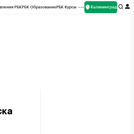
Калининград
вления РБК
РБК Образование
РБК Курсы
рейтинги
Франшизы
Газета
ок наличной валюты
ска