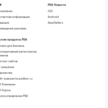
К
РБК Новости
компании
iOS
нтактная информация
Android
дакция
AppGallery
змещение рекламы
угие продукты РБК
лако для бизнеса
рпоративный регистратор
менов
стинг сайтов
г.решения
акомства
йт знакомств podbor.ru
К Компании
К Курсы
ола управления РБК