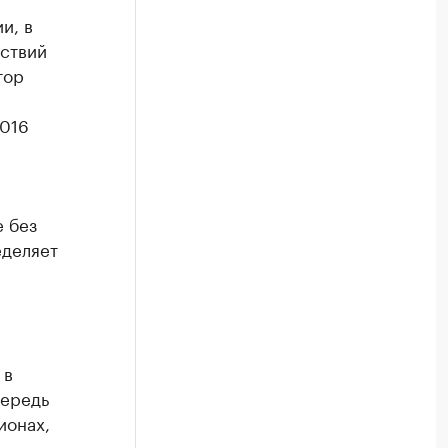
и, в
дствий
тор
2016
е без
еделяет
 в
чередь
ионах,