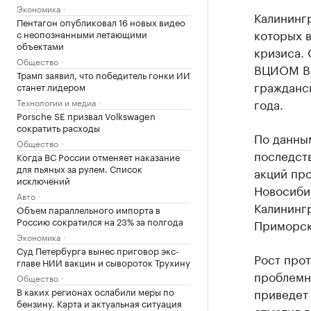
Экономика
Калинингр
Пентагон опубликовал 16 новых видео
которых в
с неопознанными летающими
объектами
кризиса. 
Общество
ВЦИОМ Ва
Трамп заявил, что победитель гонки ИИ
гражданс
станет лидером
года.
Технологии и медиа
Porsche SE призвал Volkswagen
сократить расходы
По данным
Общество
последств
Когда ВС России отменяет наказание
для пьяных за рулем. Список
акций пр
исключений
Новосиби
Авто
Калинингр
Объем параллельного импорта в
Россию сократился на 23% за полгода
Приморск
Экономика
Суд Петербурга вынес приговор экс-
Рост про
главе НИИ вакцин и сывороток Трухину
проблемн
Общество
В каких регионах ослабили меры по
приведет 
бензину. Карта и актуальная ситуация
отметил 