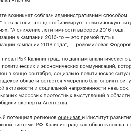
тате возникнет соблазн административным способом
" показатели, что дестабилизирует политическую сит
ях. "А снижение легитимности выборов 2016 года,
зации в кампании 2016-го — это прямой путь к
изации кампании 2018 года", — резюмировал Федоров
 писал РБК-Калининград, по данным аналитического 
а политических и экономических коммуникаций, кото
ен в конце сентября, социально-политическая ситуац
радской области остается умеренно благоприятной, 
ой активности и социальной напряженности невысок,
рьезных массовых протестных выступлений в области
общили эксперты Агентства.
ый потенциал регионов
оценивал
и Институт развити
ьной системы РФ. Калининградская область вошла в 