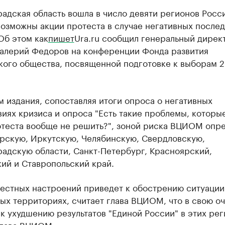
адская область вошла в число девяти регионов Росси
озможны акции протеста в случае негативных после
Об этом как
пишет
Ura.ru сообщил генеральный дирек
лерий Федоров на конференции Фонда развития
кого общества, посвященной подготовке к выборам 
 издания, сопоставляя итоги опроса о негативных
иях кризиса и опроса "Есть такие проблемы, которы
отеста вообще не решить?", зоной риска ВЦИОМ опр
рскую, Иркутскую, Челябинскую, Свердловскую,
адскую области, Санкт-Петербург, Красноярский,
ий и Ставропольский край.
тестных настроений приведет к обострению ситуации
ых территориях, считает глава ВЦИОМ, что в свою о
к ухудшению результатов "Единой России" в этих рег
глава ВЦИОМ.