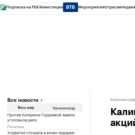
Подписка на РБК
Инвестиции
Мероприятия
Отрасли
Недви
РБК Life
Тренды
Визионеры
Национальные проекты
Город
Стиль
Кр
Спецпроекты СПб
Конференции СПб
Спецпроекты
Проверка конт
Калинингра
Все новости
Калининград
Весь мир
Кали
Против Катерины Гордеевой завели
уголовное дело
акци
Политика
Хорватия отказала в визах лидерам