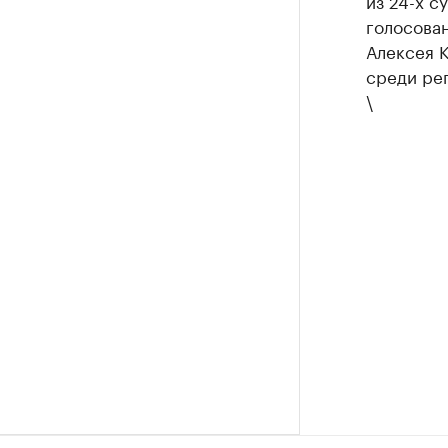
из 24-х с
голосован
Алексея 
среди рег
\