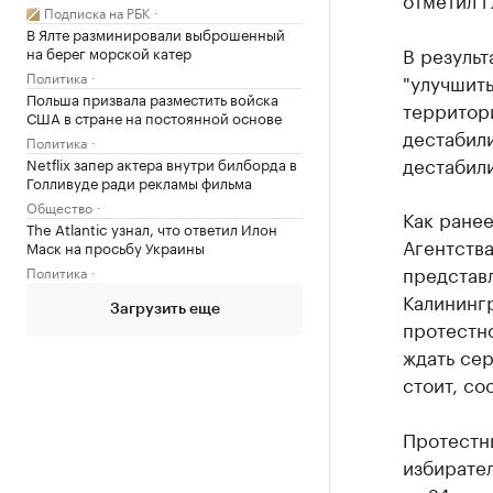
Подписка на РБК
В Ялте разминировали выброшенный
В резуль
на берег морской катер
Политика
"улучшить
Польша призвала разместить войска
территори
США в стране на постоянной основе
дестабили
Политика
дестабил
Netflix запер актера внутри билборда в
Голливуде ради рекламы фильма
Общество
Как ранее
The Atlantic узнал, что ответил Илон
Агентств
Маск на просьбу Украины
представл
Политика
Калининг
Загрузить еще
протестн
ждать се
стоит, со
Протестн
избирател