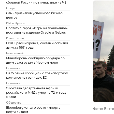
сборной России по гимнастике на ЧЕ
Спорт
Семь признаков успешного бизнес-
центра
РБК и Upside
Прототип героя «Игры на понижение»
поставил на падение Oracle и Nebius
Инвестиции
ГКЧП: расшифровка, состав и события
августа 1991 года
База знаний
Минобороны сообщило об ударе по
двум сухогрузам в Черном море
Политика
На Украине сообщили о транспортном
коллапсе на границе с ЕС
Политика
Экс-глава департамента Африки
российского МИДа умер на 72-м году
жизни
Общество
Bloomberg узнал о росте импорта
Фото: Викто
нефти Китаем