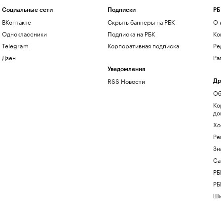
Социальные сети
Подписки
РБ
ВКонтакте
Скрыть баннеры на РБК
О 
Одноклассники
Подписка на РБК
Ко
Telegram
Корпоративная подписка
Ре
Дзен
Ра
Уведомления
RSS Новости
Др
Об
Ко
до
Хо
Ре
Зн
Са
РБ
РБ
Шк