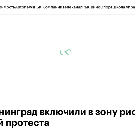
жимость
Autonews
РБК Компании
Телеканал
РБК Вино
Спорт
Школа упра
ипто
РБК Бизнес-среда
Дискуссионный клуб
Исследования
Кредитные 
рагентов
Политика
Экономика
Бизнес
Технологии и медиа
Финансы
Рын
д
нинград включили в зону ри
й протеста