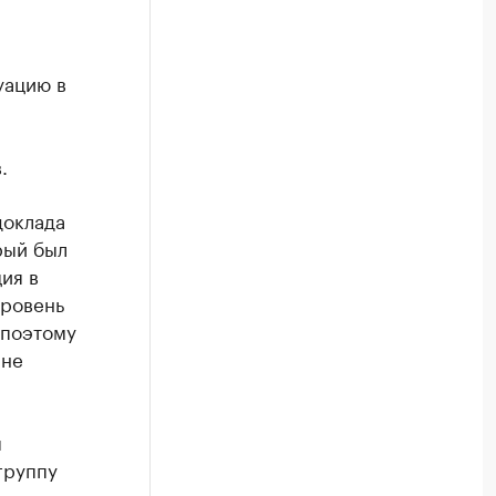
уацию в
.
доклада
рый был
ия в
уровень
 поэтому
 не
я
группу