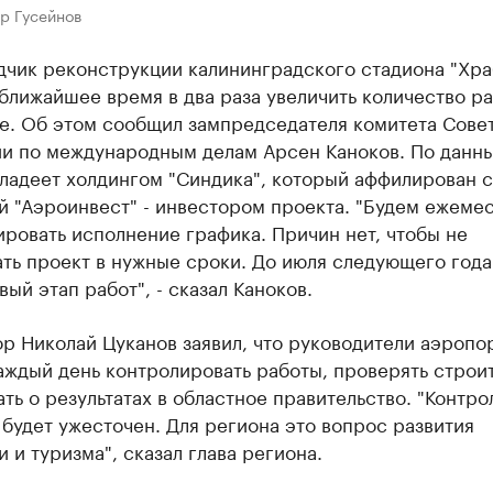
р Гусейнов
дчик реконструкции калининградского стадиона "Хра
ближайшее время в два раза увеличить количество р
те. Об этом сообщил зампредседателя комитета Сове
и по международным делам Арсен Каноков. По данн
ладеет холдингом "Синдика", который аффилирован с
й "Аэроинвест" - инвестором проекта. "Будем ежеме
ровать исполнение графика. Причин нет, чтобы не
ать проект в нужные сроки. До июля следующего год
вый этап работ", - сказал Каноков.
р Николай Цуканов заявил, что руководители аэропо
аждый день контролировать работы, проверять строи
ть о результатах в областное правительство. "Контро
будет ужесточен. Для региона это вопрос развития
 и туризма", сказал глава региона.