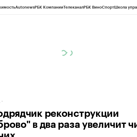
жимость
Autonews
РБК Компании
Телеканал
РБК Вино
Спорт
Школа упра
ипто
РБК Бизнес-среда
Дискуссионный клуб
Исследования
Кредитные 
рагентов
Политика
Экономика
Бизнес
Технологии и медиа
Финансы
Рын
д
одрядчик реконструкции
брово" в два раза увеличит ч
чих