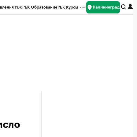
Калининград
вления РБК
РБК Образование
РБК Курсы
рейтинги
Франшизы
Газета
ок наличной валюты
исло