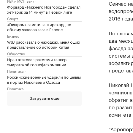
РБК и МСП Банк
Сейчас на
Форвард «Нижнего Новгорода» сделал
водопров
хет-трик за 14 минут в Первой лиге
2016 года
Спорт
«Газпром» заметил антирекорд по
объему запасов газа в Европе
По слова
Бизнес
два месяц
WSJ рассказала о находках, меняющих
представление об истории Китая
фасада а
Общество
системы в
Иран атаковал ракетами танкер
асфальти
эмиратской госнефтекомпании
представ
Политика
Российские военные ударили по целям
в портах Николаев и Одесса
Николай Ц
Политика
чемпионат
обратил 
Загрузить еще
по развит
комитета 
"Аэропорт