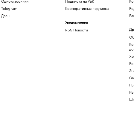
Одноклассники
Подписка на РБК
Ко
Telegram
Корпоративная подписка
Ре
Дзен
Ра
Уведомления
RSS Новости
Др
Об
Ко
до
Хо
Ре
Зн
Са
РБ
РБ
Шк