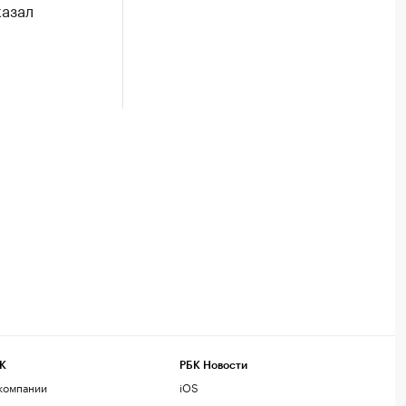
казал
К
РБК Новости
компании
iOS