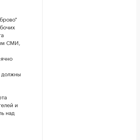
брово"
абочих
та
ым СМИ,
сячно
а должны
рта
телей и
ль над