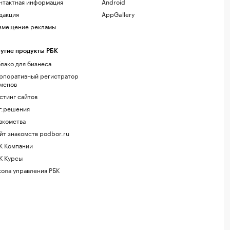
нтактная информация
Android
дакция
AppGallery
змещение рекламы
угие продукты РБК
лако для бизнеса
рпоративный регистратор
менов
стинг сайтов
г.решения
акомства
йт знакомств podbor.ru
К Компании
К Курсы
ола управления РБК