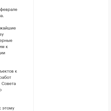
 феврале
а.
ижайшие
ву
нерные
им к
ции
ъектов к
работ
 Совета
о
к этому