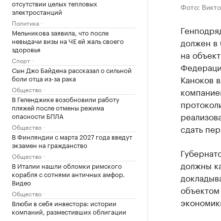
отсутствии целых тепловых
Фото: Викто
электростанций
Политика
Генподря
Мельникова заявила, что после
невыдачи визы на ЧЕ ей жаль своего
должен в 
здоровья
на объек
Спорт
Федераци
Сын Джо Байдена рассказал о сильной
Каноков в
боли отца из-за рака
Общество
компание
В Геленджике возобновили работу
протоколи
пляжей после отмены режима
реализов
опасности БПЛА
Общество
сдать пер
В Финляндии с марта 2027 года введут
экзамен на гражданство
Губернато
Общество
должны к
В Италии нашли обломки римского
корабля с сотнями античных амфор.
докладыва
Видео
объектом 
Общество
экономики
Влюби в себя инвестора: истории
компаний, разместивших облигации