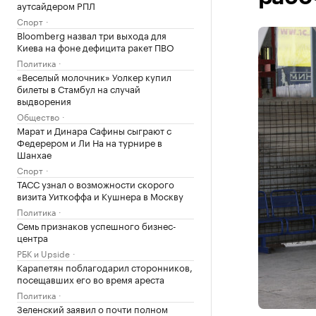
аутсайдером РПЛ
Спорт
Bloomberg назвал три выхода для
Киева на фоне дефицита ракет ПВО
Политика
«Веселый молочник» Уолкер купил
билеты в Стамбул на случай
выдворения
Общество
Марат и Динара Сафины сыграют с
Федерером и Ли На на турнире в
Шанхае
Спорт
ТАСС узнал о возможности скорого
визита Уиткоффа и Кушнера в Москву
Политика
Семь признаков успешного бизнес-
центра
РБК и Upside
Карапетян поблагодарил сторонников,
посещавших его во время ареста
Политика
Зеленский заявил о почти полном