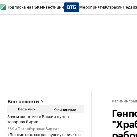
Подписка на РБК
Инвестиции
Мероприятия
Отрасли
Недви
РБК Life
Тренды
Визионеры
Национальные проекты
Город
Стиль
Кр
Спецпроекты СПб
Конференции СПб
Спецпроекты
Проверка конт
Калинингра
Все новости
Калининград
Весь мир
Генп
Зачем экономике России нужна
товарная биржа
"Хра
РБК и Петербургская Биржа
«Локомотив» сыграл нулевую ничью с
рабо