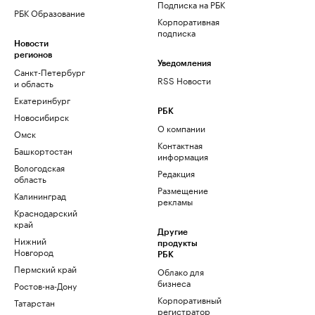
Подписка на РБК
РБК Образование
Корпоративная
подписка
Новости
регионов
Уведомления
Санкт-Петербург
RSS Новости
и область
Екатеринбург
РБК
Новосибирск
О компании
Омск
Контактная
Башкортостан
информация
Вологодская
Редакция
область
Размещение
Калининград
рекламы
Краснодарский
край
Другие
Нижний
продукты
Новгород
РБК
Пермский край
Облако для
бизнеса
Ростов-на-Дону
Корпоративный
Татарстан
регистратор