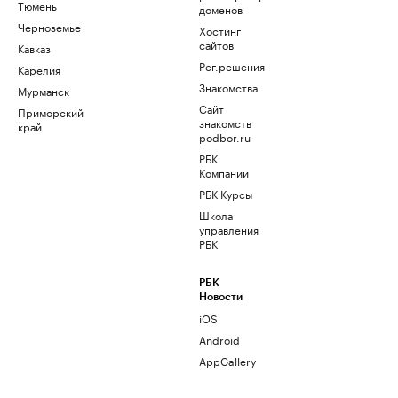
Тюмень
доменов
Черноземье
Хостинг
сайтов
Кавказ
Рег.решения
Карелия
Знакомства
Мурманск
Сайт
Приморский
знакомств
край
podbor.ru
РБК
Компании
РБК Курсы
Школа
управления
РБК
РБК
Новости
iOS
Android
AppGallery