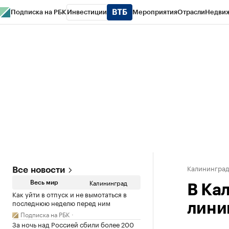
Подписка на РБК
Инвестиции
Мероприятия
Отрасли
Недви
РБК Life
Тренды
Визионеры
Национальные проекты
Город
Стиль
Кр
Спецпроекты СПб
Конференции СПб
Спецпроекты
Проверка конт
Калинингра
Все новости
Калининград
Весь мир
В Ка
Как уйти в отпуск и не вымотаться в
последнюю неделю перед ним
лини
Подписка на РБК
За ночь над Россией сбили более 200