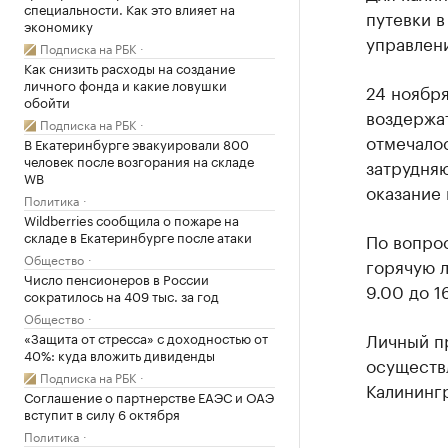
специальности. Как это влияет на
путевки 
экономику
управлен
Подписка на РБК
Как снизить расходы на создание
личного фонда и какие ловушки
24 ноябр
обойти
воздержат
Подписка на РБК
отмечалос
В Екатеринбурге эвакуировали 800
человек после возгорания на складе
затрудня
WB
оказание
Политика
Wildberries сообщила о пожаре на
складе в Екатеринбурге после атаки
По вопро
Общество
горячую л
Число пенсионеров в России
9.00 до 1
сократилось на 409 тыс. за год
Общество
Личный п
«Защита от стресса» с доходностью от
40%: куда вложить дивиденды
осуществл
Подписка на РБК
Калинингр
Соглашение о партнерстве ЕАЭС и ОАЭ
вступит в силу 6 октября
Политика