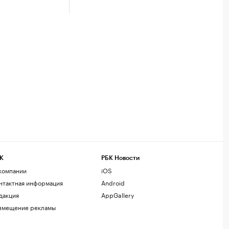
К
РБК Новости
компании
iOS
нтактная информация
Android
дакция
AppGallery
змещение рекламы