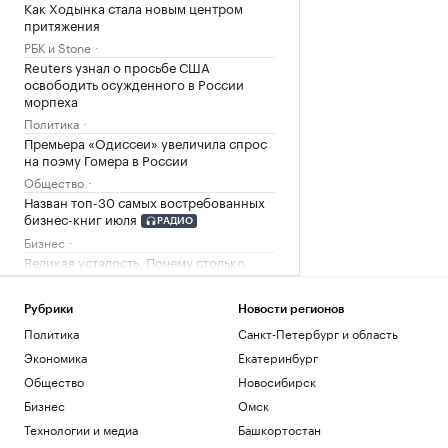
Как Ходынка стала новым центром
притяжения
РБК и Stone
Reuters узнал о просьбе США
освободить осужденного в России
морпеха
Политика
Премьера «Одиссеи» увеличила спрос
на поэму Гомера в России
Общество
Назван топ-30 самых востребованных
бизнес-книг июля
РАДИО
Бизнес
Великая усталость. Почему столько
людей сегодня чувствуют себя на грани
Подписка на РБК
Рубрики
Новости регионов
Политика
Санкт-Петербург и область
Загрузить еще
Экономика
Екатеринбург
Общество
Новосибирск
Бизнес
Омск
Технологии и медиа
Башкортостан