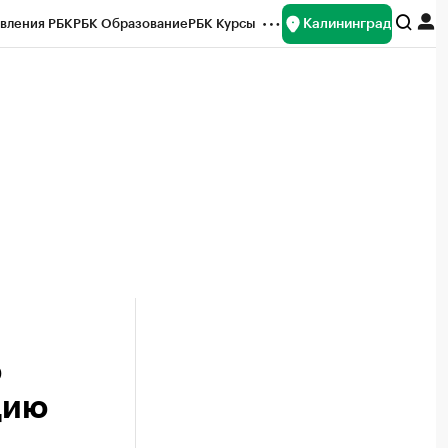
Калининград
вления РБК
РБК Образование
РБК Курсы
рейтинги
Франшизы
Газета
ок наличной валюты
ю
цию