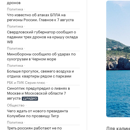
дронов
Политика
Что известно об атаках БПЛА на
регионы России. Главное к 7 августа
Политика
Свердловский губернатор сообщил о
падении трех дронов на крышу склада
WB
Политика
Минобороны сообщило об ударах по
сухогрузам в Черном море
Политика
Больше прогулок, свежего воздуха и
отдыха: квартиры рядом с парками
РБК и ПИК Серия плюс
Синоптик предупредил о ливнях в
Москве и Московской области 7
августа
РАДИО
Общество
Чего ждать от нового президента
Колумбии по прозвищу Тигр
Политика
Для калин
Треть россиян работают не по