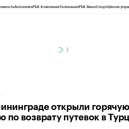
жимость
Autonews
РБК Компании
Телеканал
РБК Вино
Спорт
Школа упра
ипто
РБК Бизнес-среда
Дискуссионный клуб
Исследования
Кредитные 
рагентов
Политика
Экономика
Бизнес
Технологии и медиа
Финансы
Рын
д
лининграде открыли горячу
ю по возврату путевок в Тур