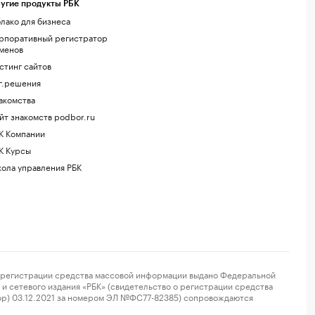
угие продукты РБК
лако для бизнеса
рпоративный регистратор
менов
стинг сайтов
г.решения
акомства
йт знакомств podbor.ru
К Компании
К Курсы
ола управления РБК
регистрации средства массовой информации выдано Федеральной
и сетевого издания «РБК» (свидетельство о регистрации средства
ор) 03.12.2021 за номером ЭЛ №ФС77-82385) сопровождаются