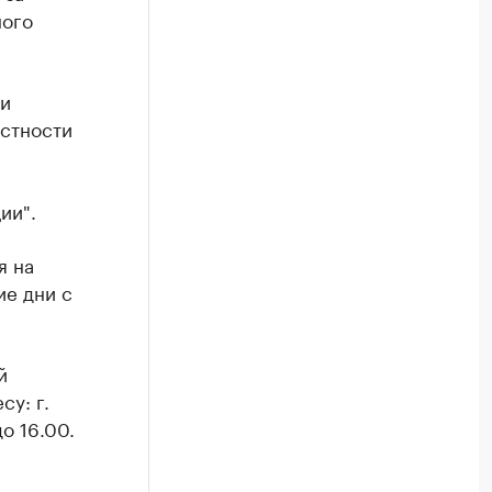
ного
ии
астности
ии".
я на
ие дни с
й
у: г.
о 16.00.