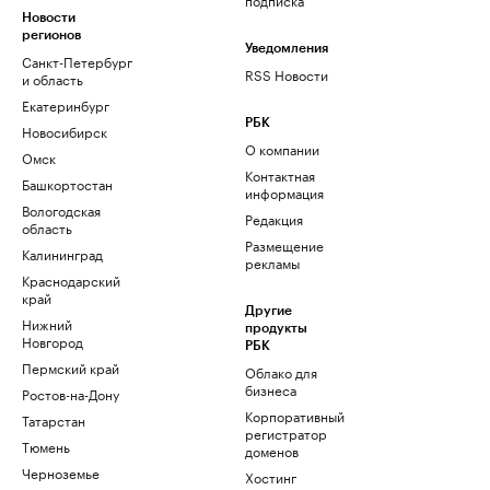
Новости
регионов
Уведомления
Санкт-Петербург
RSS Новости
и область
Екатеринбург
РБК
Новосибирск
О компании
Омск
Контактная
Башкортостан
информация
Вологодская
Редакция
область
Размещение
Калининград
рекламы
Краснодарский
край
Другие
Нижний
продукты
Новгород
РБК
Пермский край
Облако для
бизнеса
Ростов-на-Дону
Корпоративный
Татарстан
регистратор
Тюмень
доменов
Черноземье
Хостинг