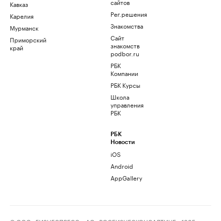
сайтов
Кавказ
Рег.решения
Карелия
Знакомства
Мурманск
Сайт
Приморский
знакомств
край
podbor.ru
РБК
Компании
РБК Курсы
Школа
управления
РБК
РБК
Новости
iOS
Android
AppGallery