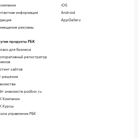
компании
iOS
нтактная информация
Android
дакция
AppGallery
змещение рекламы
угие продукты РБК
лако для бизнеса
рпоративный регистратор
менов
стинг сайтов
г.решения
акомства
йт знакомств podbor.ru
К Компании
К Курсы
ола управления РБК