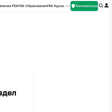
Калининград
вления РБК
РБК Образование
РБК Курсы
рейтинги
Франшизы
Газета
ок наличной валюты
здел