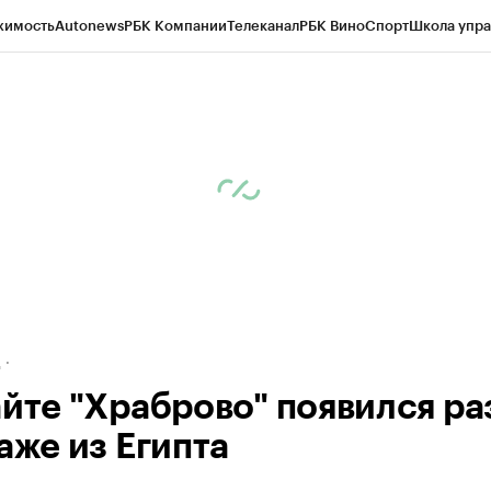
жимость
Autonews
РБК Компании
Телеканал
РБК Вино
Спорт
Школа упра
ипто
РБК Бизнес-среда
Дискуссионный клуб
Исследования
Кредитные 
рагентов
Политика
Экономика
Бизнес
Технологии и медиа
Финансы
Рын
д
айте "Храброво" появился ра
аже из Египта