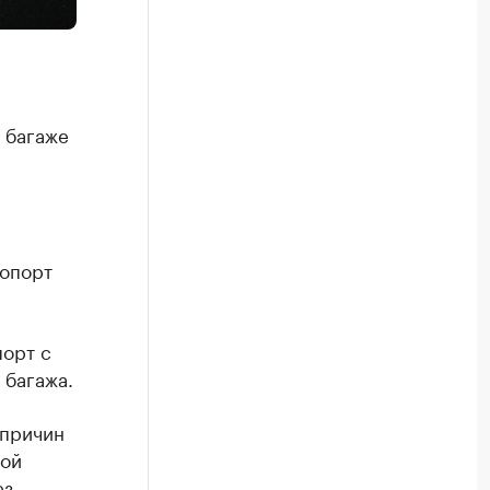
 багаже
,
ропорт
порт с
 багажа.
 причин
рой
ез