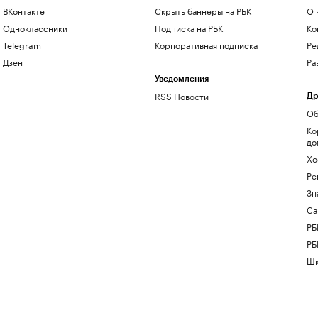
ВКонтакте
Скрыть баннеры на РБК
О 
Одноклассники
Подписка на РБК
Ко
Telegram
Корпоративная подписка
Ре
Дзен
Ра
Уведомления
RSS Новости
Др
Об
Ко
до
Хо
Ре
Зн
Са
РБ
РБ
Шк