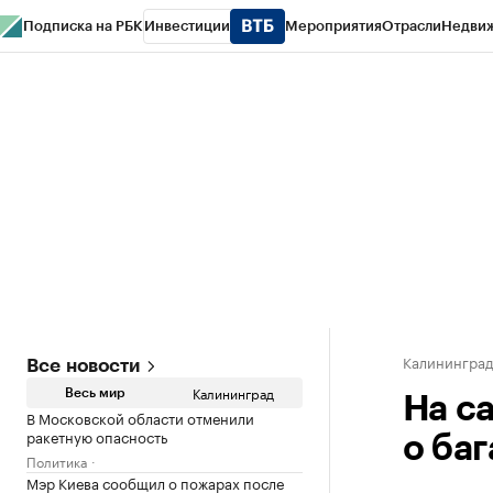
Подписка на РБК
Инвестиции
Мероприятия
Отрасли
Недви
РБК Life
Тренды
Визионеры
Национальные проекты
Город
Стиль
Кр
Спецпроекты СПб
Конференции СПб
Спецпроекты
Проверка конт
Калинингра
Все новости
Калининград
Весь мир
На с
В Московской области отменили
ракетную опасность
о баг
Политика
Мэр Киева сообщил о пожарах после