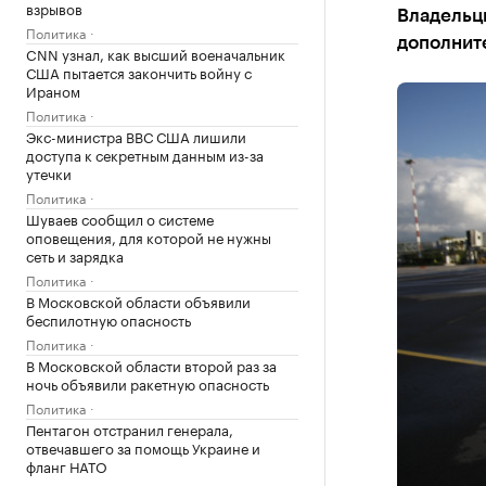
взрывов
Владельц
Политика
дополните
CNN узнал, как высший военачальник
США пытается закончить войну с
Ираном
Политика
Экс-министра ВВС США лишили
доступа к секретным данным из-за
утечки
Политика
Шуваев сообщил о системе
оповещения, для которой не нужны
сеть и зарядка
Политика
В Московской области объявили
беспилотную опасность
Политика
В Московской области второй раз за
ночь объявили ракетную опасность
Политика
Пентагон отстранил генерала,
отвечавшего за помощь Украине и
фланг НАТО