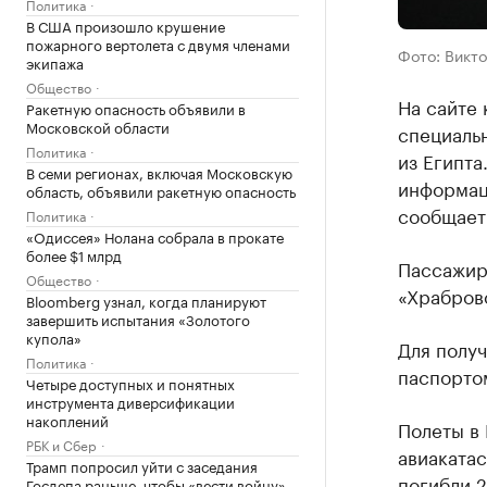
Политика
В США произошло крушение
пожарного вертолета с двумя членами
Фото: Викто
экипажа
Общество
На сайте
Ракетную опасность объявили в
Московской области
специаль
Политика
из Египта
В семи регионах, включая Московскую
информац
область, объявили ракетную опасность
сообщает
Политика
«Одиссея» Нолана собрала в прокате
более $1 млрд
Пассажир
Общество
«Храброво
Bloomberg узнал, когда планируют
завершить испытания «Золотого
купола»
Для получ
Политика
паспортом
Четыре доступных и понятных
инструмента диверсификации
накоплений
Полеты в
РБК и Сбер
авиакатас
Трамп попросил уйти с заседания
погибли 2
Госдепа раньше, чтобы «вести войну»