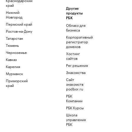
Краснодарский
край
Другие
Нижний
продукты
Новгород
РБК
Пермский край
Облако для
бизнеса
Ростов-на-Дону
Корпоративный
Татарстан
регистратор
Тюмень
доменов
Черноземье
Хостинг
сайтов
Кавказ
Рег.решения
Карелия
Знакомства
Мурманск
Сайт
Приморский
знакомств
край
podbor.ru
РБК
Компании
РБК Курсы
Школа
управления
РБК