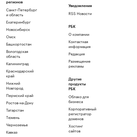
регионов
Уведомления
Санкт-Петербург
RSS Новости
и область
Екатеринбург
РБК
Новосибирск
О компании
Омск
Контактная
Башкортостан
информация
Вологодская
Редакция
область
Размещение
Калининград
рекламы
Краснодарский
край
Другие
Нижний
продукты
Новгород
РБК
Пермский край
Облако для
бизнеса
Ростов-на-Дону
Корпоративный
Татарстан
регистратор
Тюмень
доменов
Черноземье
Хостинг
сайтов
Кавказ