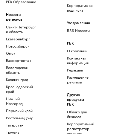
РБК Образование
Корпоративная
подписка
Новости
регионов
Уведомления
Санкт-Петербург
RSS Новости
и область
Екатеринбург
РБК
Новосибирск
О компании
Омск
Контактная
Башкортостан
информация
Вологодская
Редакция
область
Размещение
Калининград
рекламы
Краснодарский
край
Другие
Нижний
продукты
Новгород
РБК
Пермский край
Облако для
бизнеса
Ростов-на-Дону
Корпоративный
Татарстан
регистратор
Тюмень
доменов