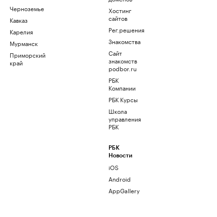
Черноземье
Хостинг
сайтов
Кавказ
Рег.решения
Карелия
Знакомства
Мурманск
Сайт
Приморский
знакомств
край
podbor.ru
РБК
Компании
РБК Курсы
Школа
управления
РБК
РБК
Новости
iOS
Android
AppGallery