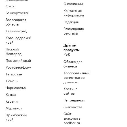
О компании
Омск
Контактная
Башкортостан
информация
Вологодская
Редакция
область
Размещение
Калининград
рекламы
Краснодарский
край
Другие
Нижний
продукты
Новгород
РБК
Пермский край
Облако для
бизнеса
Ростов-на-Дону
Корпоративный
Татарстан
регистратор
Тюмень
доменов
Черноземье
Хостинг
сайтов
Кавказ
Рег.решения
Карелия
Знакомства
Мурманск
Сайт
Приморский
знакомств
край
podbor.ru