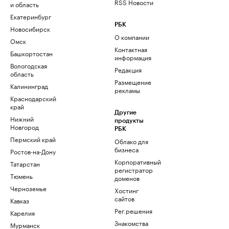
RSS Новости
и область
Екатеринбург
РБК
Новосибирск
О компании
Омск
Контактная
Башкортостан
информация
Вологодская
Редакция
область
Размещение
Калининград
рекламы
Краснодарский
край
Другие
Нижний
продукты
Новгород
РБК
Пермский край
Облако для
бизнеса
Ростов-на-Дону
Корпоративный
Татарстан
регистратор
Тюмень
доменов
Черноземье
Хостинг
сайтов
Кавказ
Рег.решения
Карелия
Знакомства
Мурманск