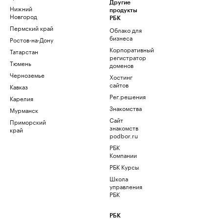
Другие
Нижний
продукты
Новгород
РБК
Пермский край
Облако для
бизнеса
Ростов-на-Дону
Корпоративный
Татарстан
регистратор
Тюмень
доменов
Черноземье
Хостинг
сайтов
Кавказ
Рег.решения
Карелия
Знакомства
Мурманск
Сайт
Приморский
знакомств
край
podbor.ru
РБК
Компании
РБК Курсы
Школа
управления
РБК
РБК