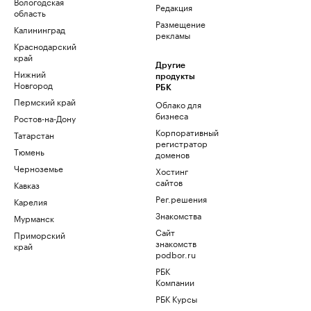
Вологодская
Редакция
область
Размещение
Калининград
рекламы
Краснодарский
край
Другие
Нижний
продукты
Новгород
РБК
Пермский край
Облако для
бизнеса
Ростов-на-Дону
Корпоративный
Татарстан
регистратор
Тюмень
доменов
Черноземье
Хостинг
сайтов
Кавказ
Рег.решения
Карелия
Знакомства
Мурманск
Сайт
Приморский
знакомств
край
podbor.ru
РБК
Компании
РБК Курсы