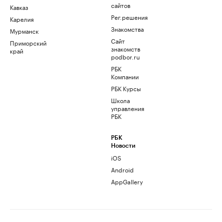
сайтов
Кавказ
Рег.решения
Карелия
Знакомства
Мурманск
Сайт
Приморский
знакомств
край
podbor.ru
РБК
Компании
РБК Курсы
Школа
управления
РБК
РБК
Новости
iOS
Android
AppGallery