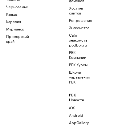
доменов
Черноземье
Хостинг
сайтов
Кавказ
Рег.решения
Карелия
Знакомства
Мурманск
Сайт
Приморский
знакомств
край
podbor.ru
РБК
Компании
РБК Курсы
Школа
управления
РБК
РБК
Новости
iOS
Android
AppGallery