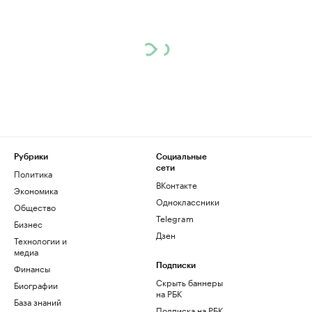
Рубрики
Социальные
сети
Политика
ВКонтакте
Экономика
Одноклассники
Общество
Telegram
Бизнес
Дзен
Технологии и
медиа
Финансы
Подписки
Скрыть баннеры
Биографии
на РБК
База знаний
Подписка на РБК