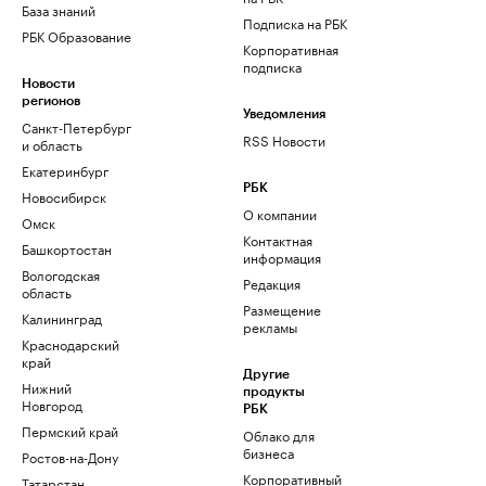
База знаний
Подписка на РБК
РБК Образование
Корпоративная
подписка
Новости
регионов
Уведомления
Санкт-Петербург
RSS Новости
и область
Екатеринбург
РБК
Новосибирск
О компании
Омск
Контактная
Башкортостан
информация
Вологодская
Редакция
область
Размещение
Калининград
рекламы
Краснодарский
край
Другие
Нижний
продукты
Новгород
РБК
Пермский край
Облако для
бизнеса
Ростов-на-Дону
Корпоративный
Татарстан