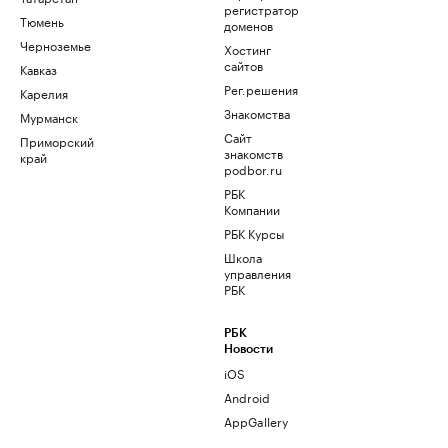
регистратор
Тюмень
доменов
Черноземье
Хостинг
сайтов
Кавказ
Рег.решения
Карелия
Знакомства
Мурманск
Сайт
Приморский
знакомств
край
podbor.ru
РБК
Компании
РБК Курсы
Школа
управления
РБК
РБК
Новости
iOS
Android
AppGallery