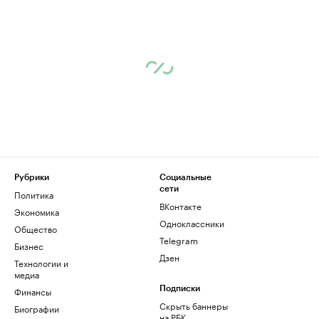
Рубрики
Социальные
сети
Политика
ВКонтакте
Экономика
Одноклассники
Общество
Telegram
Бизнес
Дзен
Технологии и
медиа
Финансы
Подписки
Скрыть баннеры
Биографии
на РБК