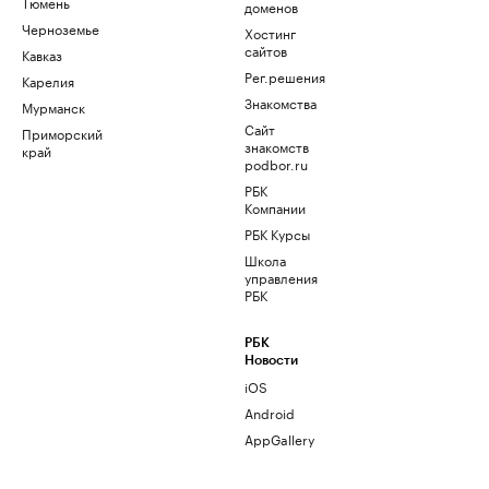
Тюмень
доменов
Черноземье
Хостинг
сайтов
Кавказ
Рег.решения
Карелия
Знакомства
Мурманск
Сайт
Приморский
знакомств
край
podbor.ru
РБК
Компании
РБК Курсы
Школа
управления
РБК
РБК
Новости
iOS
Android
AppGallery