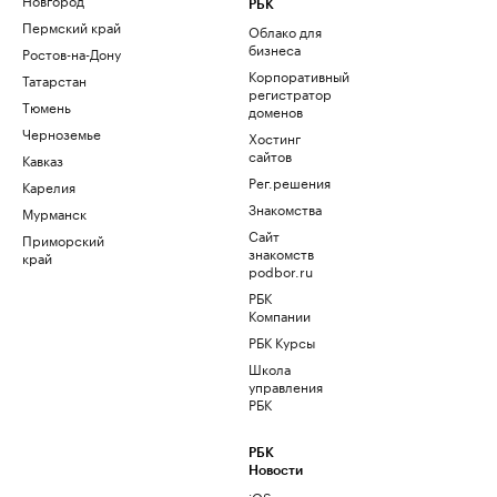
РБК
Пермский край
Облако для
бизнеса
Ростов-на-Дону
Корпоративный
Татарстан
регистратор
Тюмень
доменов
Черноземье
Хостинг
сайтов
Кавказ
Рег.решения
Карелия
Знакомства
Мурманск
Сайт
Приморский
знакомств
край
podbor.ru
РБК
Компании
РБК Курсы
Школа
управления
РБК
РБК
Новости
iOS