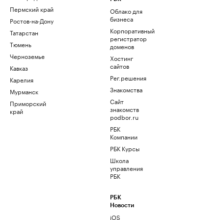
Пермский край
Облако для
бизнеса
Ростов-на-Дону
Корпоративный
Татарстан
регистратор
Тюмень
доменов
Черноземье
Хостинг
сайтов
Кавказ
Рег.решения
Карелия
Знакомства
Мурманск
Сайт
Приморский
знакомств
край
podbor.ru
РБК
Компании
РБК Курсы
Школа
управления
РБК
РБК
Новости
iOS