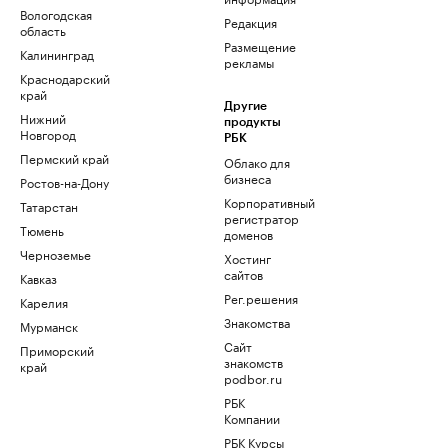
Вологодская
Редакция
область
Размещение
Калининград
рекламы
Краснодарский
край
Другие
Нижний
продукты
Новгород
РБК
Пермский край
Облако для
бизнеса
Ростов-на-Дону
Корпоративный
Татарстан
регистратор
Тюмень
доменов
Черноземье
Хостинг
сайтов
Кавказ
Рег.решения
Карелия
Знакомства
Мурманск
Сайт
Приморский
знакомств
край
podbor.ru
РБК
Компании
РБК Курсы