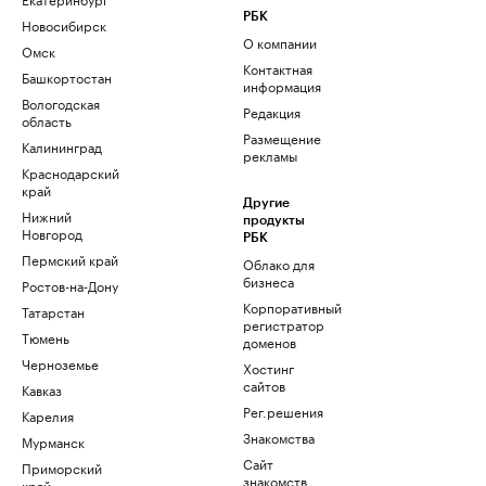
РБК
Новосибирск
О компании
Омск
Контактная
Башкортостан
информация
Вологодская
Редакция
область
Размещение
Калининград
рекламы
Краснодарский
край
Другие
Нижний
продукты
Новгород
РБК
Пермский край
Облако для
бизнеса
Ростов-на-Дону
Корпоративный
Татарстан
регистратор
Тюмень
доменов
Черноземье
Хостинг
сайтов
Кавказ
Рег.решения
Карелия
Знакомства
Мурманск
Сайт
Приморский
знакомств
край