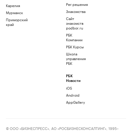
Рег.решения
Карелия
Знакомства
Мурманск
Сайт
Приморский
знакомств
край
podbor.ru
РБК
Компании
РБК Курсы
Школа
управления
РБК
РБК
Новости
iOS
Android
AppGallery
© ООО «БИЗНЕСПРЕСС», АО «РОСБИЗНЕСКОНСАЛТИНГ», 1995–