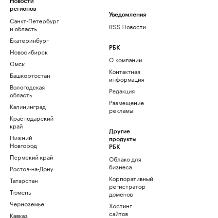
Новости
регионов
Уведомления
Санкт-Петербург
RSS Новости
и область
Екатеринбург
РБК
Новосибирск
О компании
Омск
Контактная
Башкортостан
информация
Вологодская
Редакция
область
Размещение
Калининград
рекламы
Краснодарский
край
Другие
Нижний
продукты
Новгород
РБК
Пермский край
Облако для
бизнеса
Ростов-на-Дону
Корпоративный
Татарстан
регистратор
Тюмень
доменов
Черноземье
Хостинг
сайтов
Кавказ