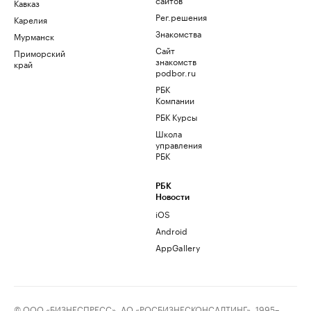
Кавказ
Рег.решения
Карелия
Знакомства
Мурманск
Сайт
Приморский
знакомств
край
podbor.ru
РБК
Компании
РБК Курсы
Школа
управления
РБК
РБК
Новости
iOS
Android
AppGallery
© ООО «БИЗНЕСПРЕСС», АО «РОСБИЗНЕСКОНСАЛТИНГ», 1995–