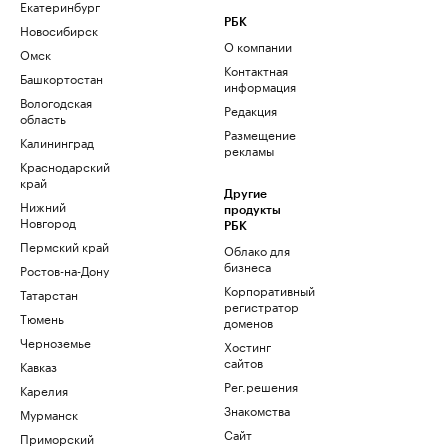
Екатеринбург
РБК
Новосибирск
О компании
Омск
Контактная
Башкортостан
информация
Вологодская
Редакция
область
Размещение
Калининград
рекламы
Краснодарский
край
Другие
Нижний
продукты
Новгород
РБК
Пермский край
Облако для
бизнеса
Ростов-на-Дону
Корпоративный
Татарстан
регистратор
Тюмень
доменов
Черноземье
Хостинг
сайтов
Кавказ
Рег.решения
Карелия
Знакомства
Мурманск
Сайт
Приморский