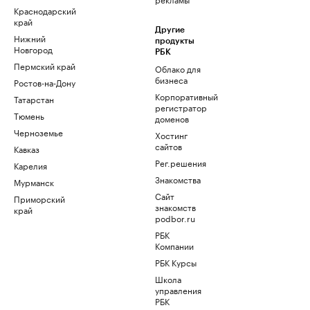
Краснодарский
край
Другие
Нижний
продукты
Новгород
РБК
Пермский край
Облако для
бизнеса
Ростов-на-Дону
Корпоративный
Татарстан
регистратор
Тюмень
доменов
Черноземье
Хостинг
сайтов
Кавказ
Рег.решения
Карелия
Знакомства
Мурманск
Сайт
Приморский
знакомств
край
podbor.ru
РБК
Компании
РБК Курсы
Школа
управления
РБК