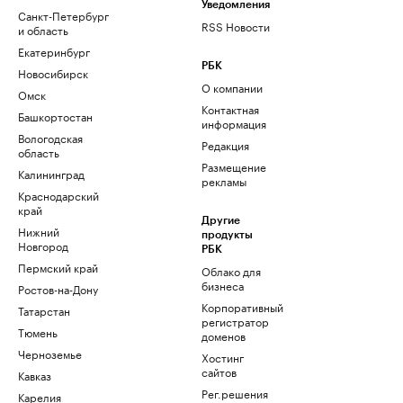
Уведомления
Санкт-Петербург
RSS Новости
и область
Екатеринбург
РБК
Новосибирск
О компании
Омск
Контактная
Башкортостан
информация
Вологодская
Редакция
область
Размещение
Калининград
рекламы
Краснодарский
край
Другие
Нижний
продукты
Новгород
РБК
Пермский край
Облако для
бизнеса
Ростов-на-Дону
Корпоративный
Татарстан
регистратор
Тюмень
доменов
Черноземье
Хостинг
сайтов
Кавказ
Рег.решения
Карелия