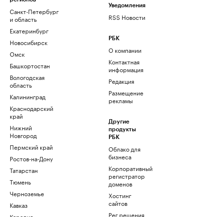
Уведомления
Санкт-Петербург
RSS Новости
и область
Екатеринбург
РБК
Новосибирск
О компании
Омск
Контактная
Башкортостан
информация
Вологодская
Редакция
область
Размещение
Калининград
рекламы
Краснодарский
край
Другие
Нижний
продукты
Новгород
РБК
Пермский край
Облако для
бизнеса
Ростов-на-Дону
Корпоративный
Татарстан
регистратор
Тюмень
доменов
Черноземье
Хостинг
сайтов
Кавказ
Рег.решения
Карелия