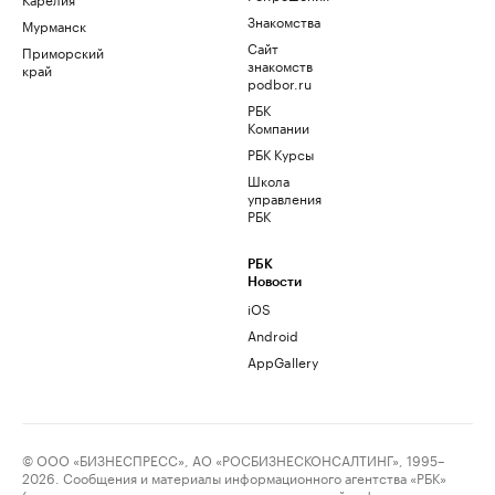
Знакомства
Мурманск
Сайт
Приморский
знакомств
край
podbor.ru
РБК
Компании
РБК Курсы
Школа
управления
РБК
РБК
Новости
iOS
Android
AppGallery
© ООО «БИЗНЕСПРЕСС», АО «РОСБИЗНЕСКОНСАЛТИНГ», 1995–
2026. Сообщения и материалы информационного агентства «РБК»
(свидетельство о регистрации средства массовой информации