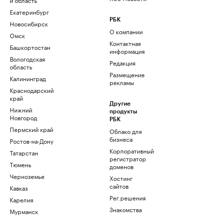
Екатеринбург
РБК
Новосибирск
О компании
Омск
Контактная
Башкортостан
информация
Вологодская
Редакция
область
Размещение
Калининград
рекламы
Краснодарский
край
Другие
Нижний
продукты
Новгород
РБК
Пермский край
Облако для
бизнеса
Ростов-на-Дону
Корпоративный
Татарстан
регистратор
Тюмень
доменов
Черноземье
Хостинг
сайтов
Кавказ
Рег.решения
Карелия
Знакомства
Мурманск