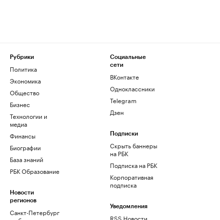
Рубрики
Социальные
сети
Политика
ВКонтакте
Экономика
Одноклассники
Общество
Telegram
Бизнес
Дзен
Технологии и
медиа
Финансы
Подписки
Скрыть баннеры
Биографии
на РБК
База знаний
Подписка на РБК
РБК Образование
Корпоративная
подписка
Новости
регионов
Уведомления
Санкт-Петербург
RSS Новости
и область