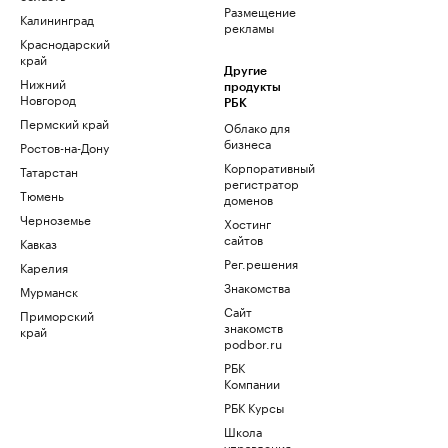
Размещение
Калининград
рекламы
Краснодарский
край
Другие
Нижний
продукты
Новгород
РБК
Пермский край
Облако для
бизнеса
Ростов-на-Дону
Корпоративный
Татарстан
регистратор
Тюмень
доменов
Черноземье
Хостинг
сайтов
Кавказ
Рег.решения
Карелия
Знакомства
Мурманск
Сайт
Приморский
знакомств
край
podbor.ru
РБК
Компании
РБК Курсы
Школа
управления