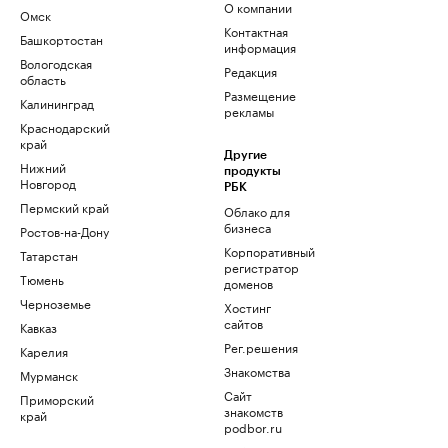
О компании
Омск
Контактная
Башкортостан
информация
Вологодская
Редакция
область
Размещение
Калининград
рекламы
Краснодарский
край
Другие
Нижний
продукты
Новгород
РБК
Пермский край
Облако для
бизнеса
Ростов-на-Дону
Корпоративный
Татарстан
регистратор
Тюмень
доменов
Черноземье
Хостинг
сайтов
Кавказ
Рег.решения
Карелия
Знакомства
Мурманск
Сайт
Приморский
знакомств
край
podbor.ru