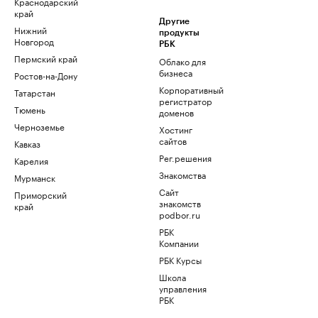
Краснодарский
край
Другие
Нижний
продукты
Новгород
РБК
Пермский край
Облако для
бизнеса
Ростов-на-Дону
Корпоративный
Татарстан
регистратор
Тюмень
доменов
Черноземье
Хостинг
сайтов
Кавказ
Рег.решения
Карелия
Знакомства
Мурманск
Сайт
Приморский
знакомств
край
podbor.ru
РБК
Компании
РБК Курсы
Школа
управления
РБК