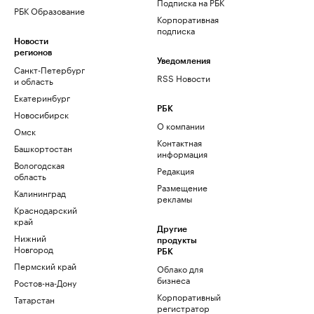
Подписка на РБК
РБК Образование
Корпоративная
подписка
Новости
регионов
Уведомления
Санкт-Петербург
RSS Новости
и область
Екатеринбург
РБК
Новосибирск
О компании
Омск
Контактная
Башкортостан
информация
Вологодская
Редакция
область
Размещение
Калининград
рекламы
Краснодарский
край
Другие
Нижний
продукты
Новгород
РБК
Пермский край
Облако для
бизнеса
Ростов-на-Дону
Корпоративный
Татарстан
регистратор