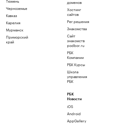
Тюмень
доменов
Черноземье
Хостинг
сайтов
Кавказ
Рег.решения
Карелия
Знакомства
Мурманск
Сайт
Приморский
знакомств
край
podbor.ru
РБК
Компании
РБК Курсы
Школа
управления
РБК
РБК
Новости
iOS
Android
AppGallery