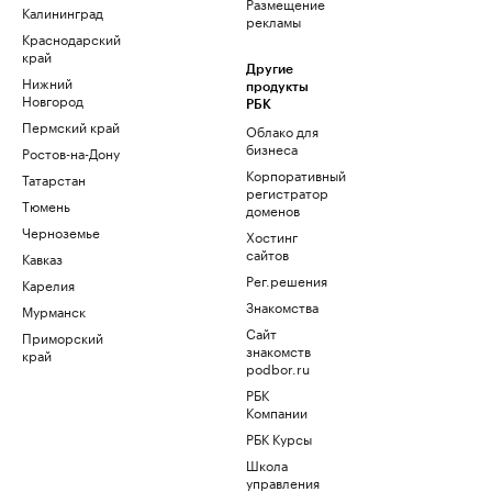
Размещение
Калининград
рекламы
Краснодарский
край
Другие
Нижний
продукты
Новгород
РБК
Пермский край
Облако для
бизнеса
Ростов-на-Дону
Корпоративный
Татарстан
регистратор
Тюмень
доменов
Черноземье
Хостинг
сайтов
Кавказ
Рег.решения
Карелия
Знакомства
Мурманск
Сайт
Приморский
знакомств
край
podbor.ru
РБК
Компании
РБК Курсы
Школа
управления