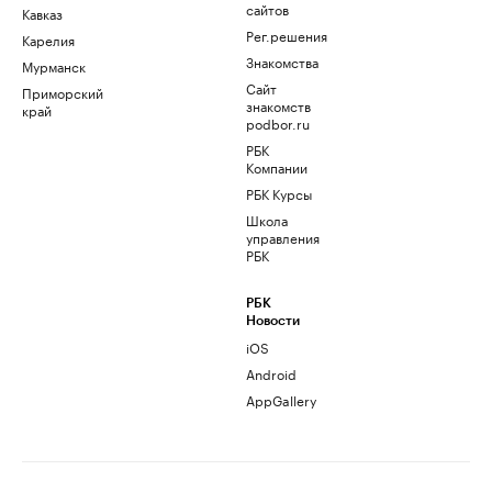
сайтов
Кавказ
Рег.решения
Карелия
Знакомства
Мурманск
Сайт
Приморский
знакомств
край
podbor.ru
РБК
Компании
РБК Курсы
Школа
управления
РБК
РБК
Новости
iOS
Android
AppGallery