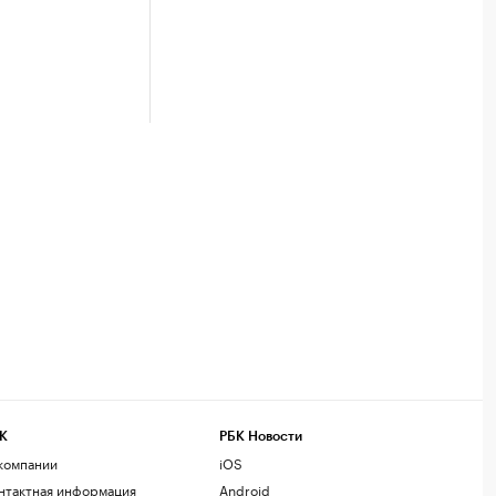
К
РБК Новости
компании
iOS
нтактная информация
Android