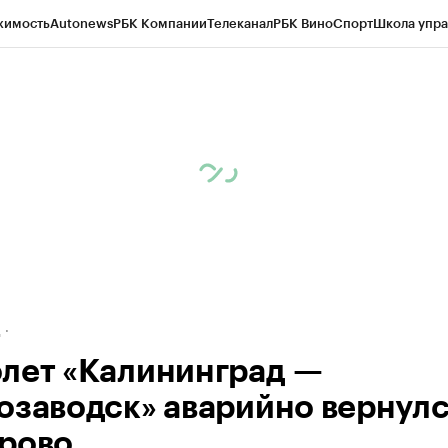
жимость
Autonews
РБК Компании
Телеканал
РБК Вино
Спорт
Школа упра
ипто
РБК Бизнес-среда
Дискуссионный клуб
Исследования
Кредитные 
рагентов
Политика
Экономика
Бизнес
Технологии и медиа
Финансы
Рын
д
лет «Калининград —
озаводск» аварийно вернулс
рово