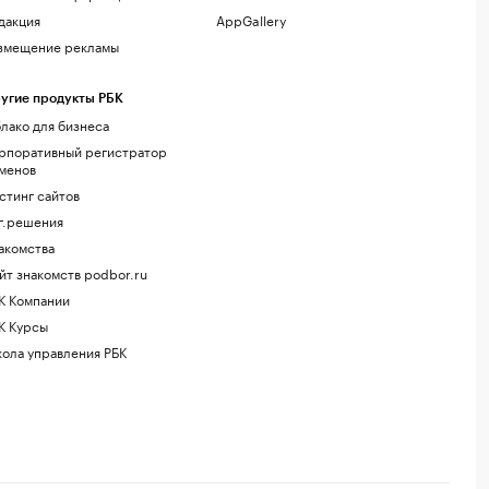
дакция
AppGallery
змещение рекламы
угие продукты РБК
лако для бизнеса
рпоративный регистратор
менов
стинг сайтов
г.решения
акомства
йт знакомств podbor.ru
К Компании
К Курсы
ола управления РБК