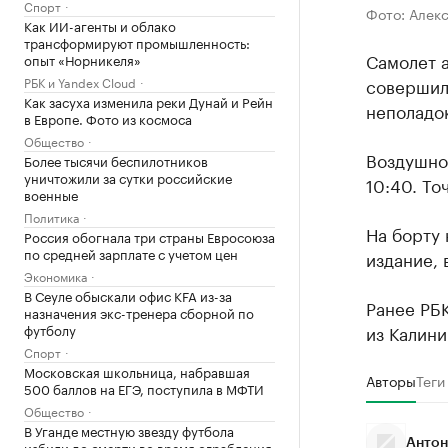
Спорт
Фото: Алек
Как ИИ-агенты и облако
трансформируют промышленность:
Самолет 
опыт «Норникеля»
РБК и Yandex Cloud
совершил
Как засуха изменила реки Дунай и Рейн
неполадок
в Европе. Фото из космоса
Общество
Воздушное
Более тысячи беспилотников
уничтожили за сутки российские
10:40. То
военные
Политика
На борту 
Россия обогнала три страны Евросоюза
по средней зарплате с учетом цен
издание,
Экономика
В Сеуле обыскали офис KFA из-за
Ранее РБ
назначения экс-тренера сборной по
футболу
из Калини
Спорт
Московская школьница, набравшая
Авторы
Теги
500 баллов на ЕГЭ, поступила в МФТИ
Общество
В Уганде местную звезду футбола
Антон
избили до смерти во время ограбления