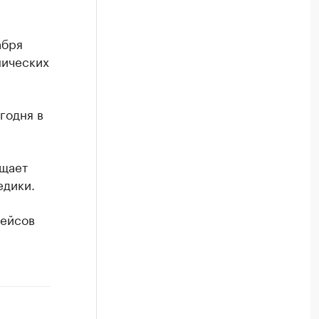
абря
нических
годня в
бщает
едики.
рейсов