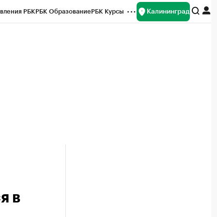
Калининград
вления РБК
РБК Образование
РБК Курсы
рейтинги
Франшизы
Газета
ок наличной валюты
я в