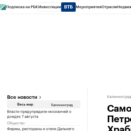
Подписка на РБК
Инвестиции
Мероприятия
Отрасли
Недви
РБК Life
Тренды
Визионеры
Национальные проекты
Город
Стиль
Кр
Спецпроекты СПб
Конференции СПб
Спецпроекты
Проверка конт
Калинингра
Все новости
Калининград
Весь мир
Само
Власти предупредили москвичей о
дождях 7 августа
Петр
Общество
Фермы, рестораны и отели Дальнего
Храб