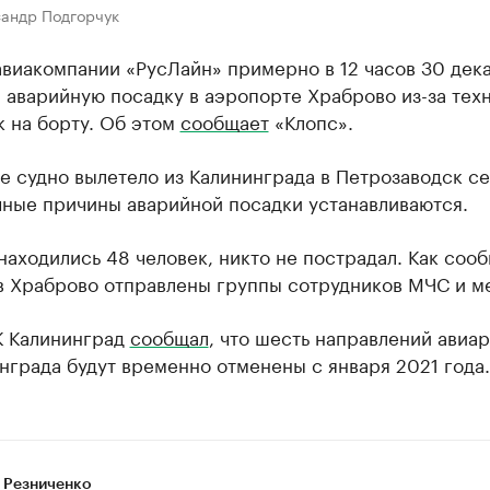
сандр Подгорчук
авиакомпании «РусЛайн» примерно в 12 часов 30 дек
 аварийную посадку в аэропорте Храброво из-за тех
 на борту. Об этом
сообщает
«Клопс».
 судно вылетело из Калининграда в Петрозаводск се
чные причины аварийной посадки устанавливаются.
находились 48 человек, никто не пострадал. Как соо
 в Храброво отправлены группы сотрудников МЧС и м
К Калининград
сообщал
, что шесть направлений авиа
нграда будут временно отменены с января 2021 года.
 Резниченко