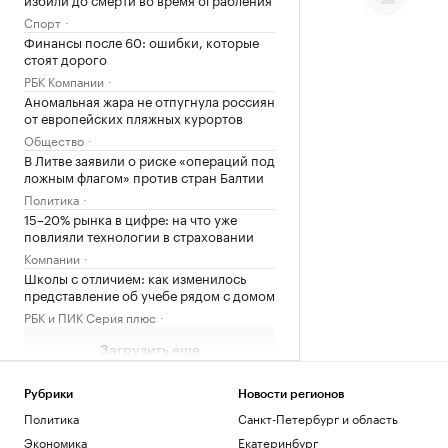
Спорт
Финансы после 60: ошибки, которые
стоят дорого
РБК Компании
Аномальная жара не отпугнула россиян
от европейских пляжных курортов
Общество
В Литве заявили о риске «операций под
ложным флагом» против стран Балтии
Политика
15–20% рынка в цифре: на что уже
повлияли технологии в страховании
Компании
Школы с отличием: как изменилось
представление об учебе рядом с домом
РБК и ПИК Серия плюс
Загрузить еще
Рубрики
Новости регионов
Политика
Санкт-Петербург и область
Экономика
Екатеринбург