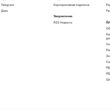
Telegram
Корпоративная подписка
Ре
Дзен
Ра
Уведомления
RSS Новости
Др
Об
Ко
до
Хо
Ре
Зн
Са
РБ
РБ
Шк