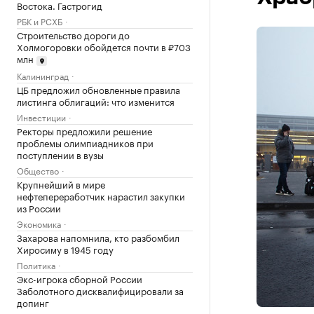
Востока. Гастрогид
РБК и РСХБ
Строительство дороги до
Холмогоровки обойдется почти в ₽703
млн
Калининград
ЦБ предложил обновленные правила
листинга облигаций: что изменится
Инвестиции
Ректоры предложили решение
проблемы олимпиадников при
поступлении в вузы
Общество
Крупнейший в мире
нефтепереработчик нарастил закупки
из России
Экономика
Захарова напомнила, кто разбомбил
Хиросиму в 1945 году
Политика
Экс-игрока сборной России
Заболотного дисквалифицировали за
допинг