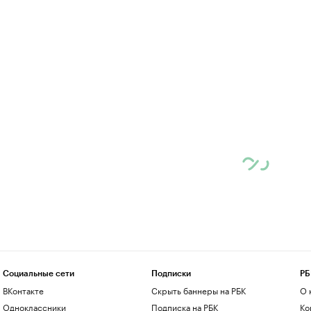
Социальные сети
Подписки
РБ
ВКонтакте
Скрыть баннеры на РБК
О 
Одноклассники
Подписка на РБК
Ко