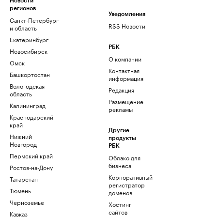
Новости
регионов
Уведомления
Санкт-Петербург
RSS Новости
и область
Екатеринбург
РБК
Новосибирск
О компании
Омск
Контактная
Башкортостан
информация
Вологодская
Редакция
область
Размещение
Калининград
рекламы
Краснодарский
край
Другие
Нижний
продукты
Новгород
РБК
Пермский край
Облако для
бизнеса
Ростов-на-Дону
Корпоративный
Татарстан
регистратор
Тюмень
доменов
Черноземье
Хостинг
сайтов
Кавказ