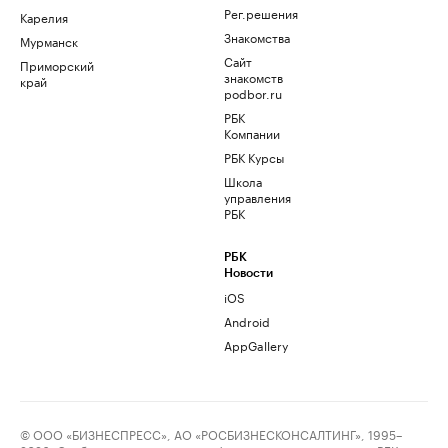
Рег.решения
Карелия
Знакомства
Мурманск
Сайт
Приморский
знакомств
край
podbor.ru
РБК
Компании
РБК Курсы
Школа
управления
РБК
РБК
Новости
iOS
Android
AppGallery
© ООО «БИЗНЕСПРЕСС», АО «РОСБИЗНЕСКОНСАЛТИНГ», 1995–