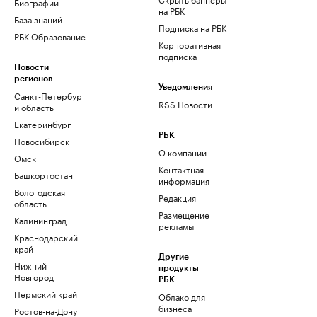
Биографии
на РБК
База знаний
Подписка на РБК
РБК Образование
Корпоративная
подписка
Новости
регионов
Уведомления
Санкт-Петербург
RSS Новости
и область
Екатеринбург
РБК
Новосибирск
О компании
Омск
Контактная
Башкортостан
информация
Вологодская
Редакция
область
Размещение
Калининград
рекламы
Краснодарский
край
Другие
Нижний
продукты
Новгород
РБК
Пермский край
Облако для
бизнеса
Ростов-на-Дону