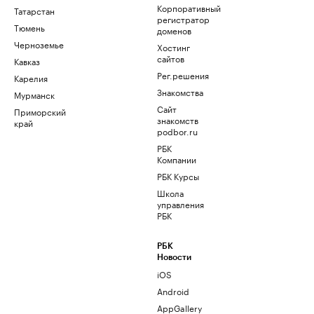
Корпоративный
Татарстан
регистратор
Тюмень
доменов
Черноземье
Хостинг
сайтов
Кавказ
Рег.решения
Карелия
Знакомства
Мурманск
Сайт
Приморский
знакомств
край
podbor.ru
РБК
Компании
РБК Курсы
Школа
управления
РБК
РБК
Новости
iOS
Android
AppGallery