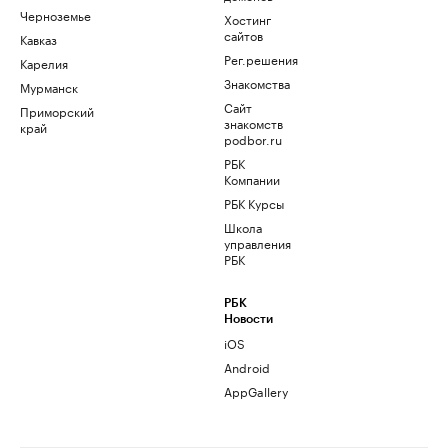
Черноземье
Хостинг
сайтов
Кавказ
Рег.решения
Карелия
Знакомства
Мурманск
Сайт
Приморский
знакомств
край
podbor.ru
РБК
Компании
РБК Курсы
Школа
управления
РБК
РБК
Новости
iOS
Android
AppGallery