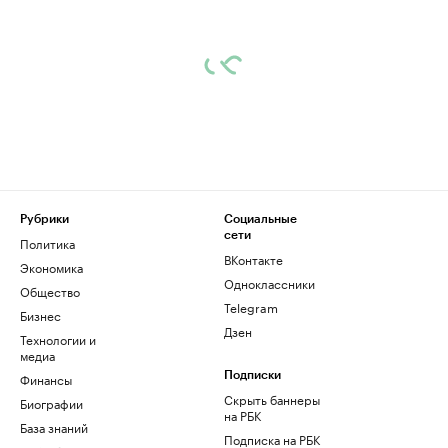
Рубрики
Социальные
сети
Политика
ВКонтакте
Экономика
Одноклассники
Общество
Telegram
Бизнес
Дзен
Технологии и
медиа
Финансы
Подписки
Скрыть баннеры
Биографии
на РБК
База знаний
Подписка на РБК