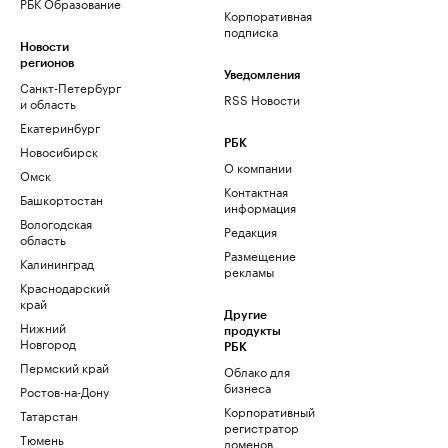
РБК Образование
Корпоративная
подписка
Новости
регионов
Уведомления
Санкт-Петербург
RSS Новости
и область
Екатеринбург
РБК
Новосибирск
О компании
Омск
Контактная
Башкортостан
информация
Вологодская
Редакция
область
Размещение
Калининград
рекламы
Краснодарский
край
Другие
Нижний
продукты
Новгород
РБК
Пермский край
Облако для
бизнеса
Ростов-на-Дону
Корпоративный
Татарстан
регистратор
Тюмень
доменов