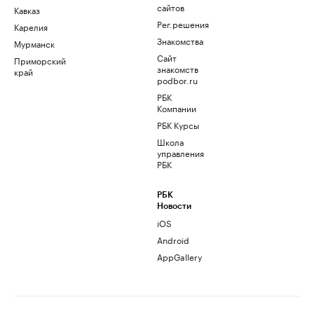
сайтов
Кавказ
Рег.решения
Карелия
Знакомства
Мурманск
Сайт
Приморский
знакомств
край
podbor.ru
РБК
Компании
РБК Курсы
Школа
управления
РБК
РБК
Новости
iOS
Android
AppGallery