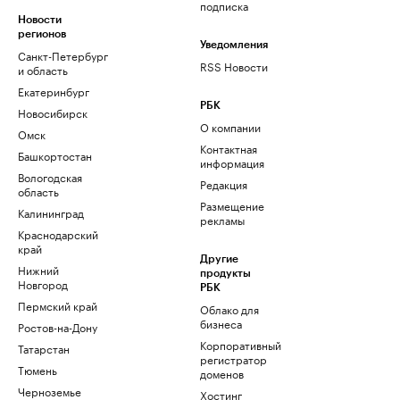
подписка
Новости
регионов
Уведомления
Санкт-Петербург
RSS Новости
и область
Екатеринбург
РБК
Новосибирск
О компании
Омск
Контактная
Башкортостан
информация
Вологодская
Редакция
область
Размещение
Калининград
рекламы
Краснодарский
край
Другие
Нижний
продукты
Новгород
РБК
Пермский край
Облако для
бизнеса
Ростов-на-Дону
Корпоративный
Татарстан
регистратор
Тюмень
доменов
Черноземье
Хостинг