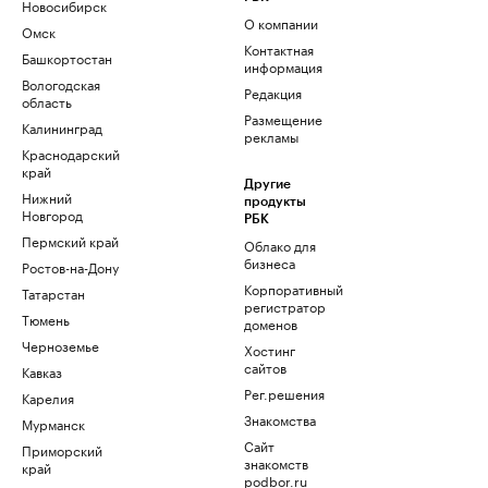
Новосибирск
О компании
Омск
Контактная
Башкортостан
информация
Вологодская
Редакция
область
Размещение
Калининград
рекламы
Краснодарский
край
Другие
Нижний
продукты
Новгород
РБК
Пермский край
Облако для
бизнеса
Ростов-на-Дону
Корпоративный
Татарстан
регистратор
Тюмень
доменов
Черноземье
Хостинг
сайтов
Кавказ
Рег.решения
Карелия
Знакомства
Мурманск
Сайт
Приморский
знакомств
край
podbor.ru