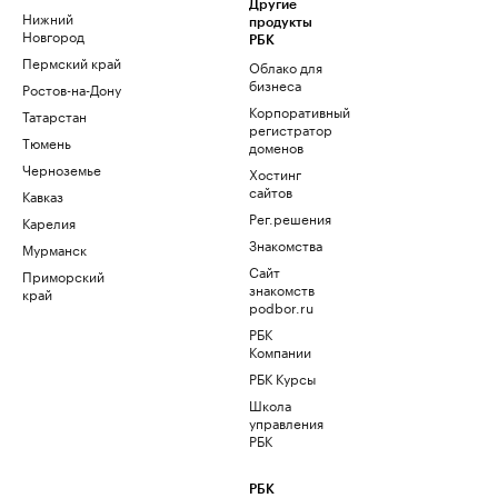
Другие
Нижний
продукты
Новгород
РБК
Пермский край
Облако для
бизнеса
Ростов-на-Дону
Корпоративный
Татарстан
регистратор
Тюмень
доменов
Черноземье
Хостинг
сайтов
Кавказ
Рег.решения
Карелия
Знакомства
Мурманск
Сайт
Приморский
знакомств
край
podbor.ru
РБК
Компании
РБК Курсы
Школа
управления
РБК
РБК