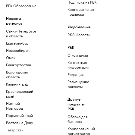
Подписка на РБК
РБК Образование
Корпоративная
подписка
Новости
регионов
Уведомления
Санкт-Петербург
RSS Новости
и область
Екатеринбург
РБК
Новосибирск
О компании
Омск
Контактная
Башкортостан
информация
Вологодская
Редакция
область
Размещение
Калининград
рекламы
Краснодарский
край
Другие
Нижний
продукты
Новгород
РБК
Пермский край
Облако для
бизнеса
Ростов-на-Дону
Корпоративный
Татарстан
регистратор