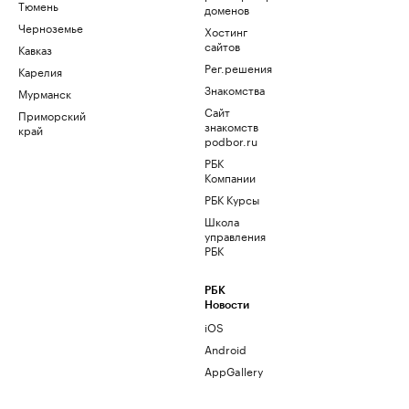
Тюмень
доменов
Черноземье
Хостинг
сайтов
Кавказ
Рег.решения
Карелия
Знакомства
Мурманск
Сайт
Приморский
знакомств
край
podbor.ru
РБК
Компании
РБК Курсы
Школа
управления
РБК
РБК
Новости
iOS
Android
AppGallery