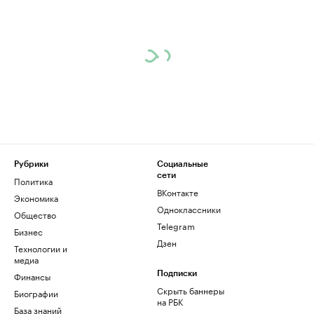
Рубрики
Социальные
сети
Политика
ВКонтакте
Экономика
Одноклассники
Общество
Telegram
Бизнес
Дзен
Технологии и
медиа
Финансы
Подписки
Скрыть баннеры
Биографии
на РБК
База знаний