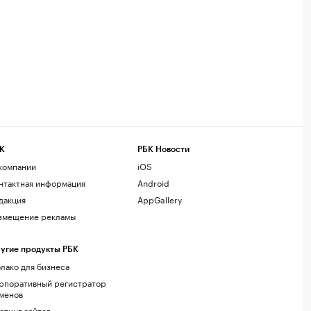
К
РБК Новости
компании
iOS
нтактная информация
Android
дакция
AppGallery
змещение рекламы
угие продукты РБК
лако для бизнеса
рпоративный регистратор
менов
стинг сайтов