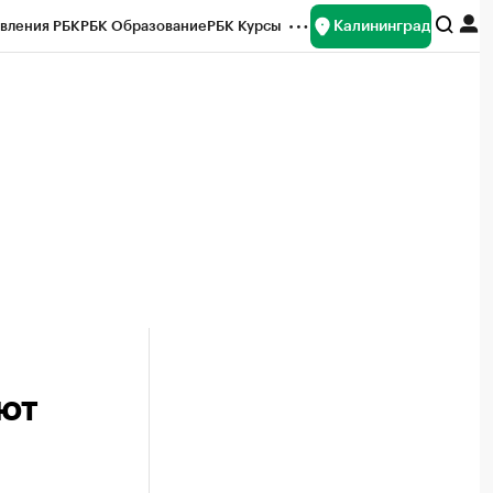
Калининград
вления РБК
РБК Образование
РБК Курсы
рейтинги
Франшизы
Газета
ок наличной валюты
ют