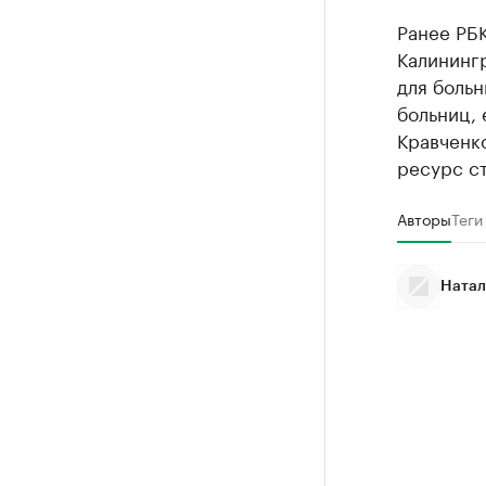
Ранее РБ
Калинингр
для боль
больниц, 
Кравченко
ресурс с
Авторы
Теги
Натал