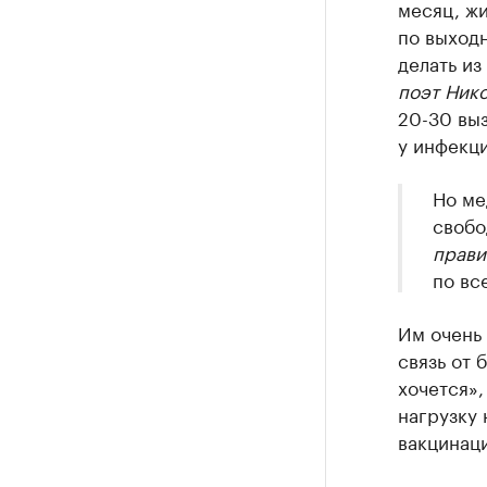
месяц, жи
по выходн
делать из
поэт Ник
20-30 выз
у инфекци
Но ме
свобо
прави
по вс
Им очень 
связь от 
хочется»,
нагрузку
вакцинаци