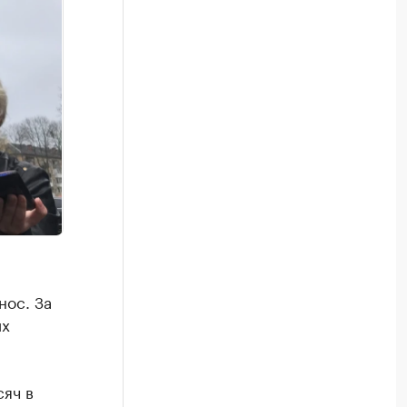
нос. За
их
сяч в