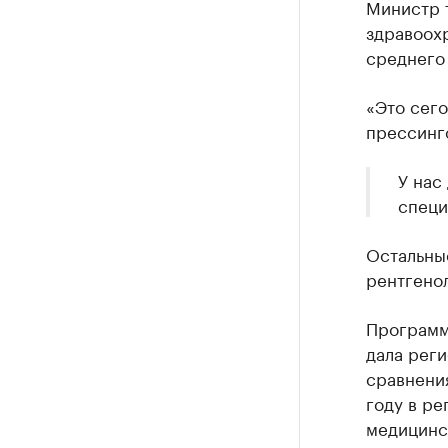
Министр т
здравоохр
среднего 
«Это сего
прессинго
У нас
специ
Остальные
рентгенол
Программ
дала реги
сравнения
году в ре
медицинс