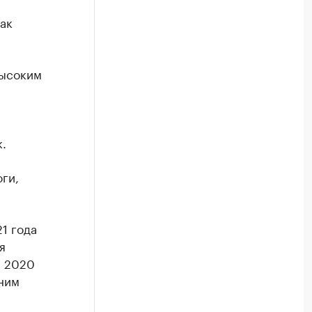
ак
высоким
.
ги,
1 года
я
в 2020
дним