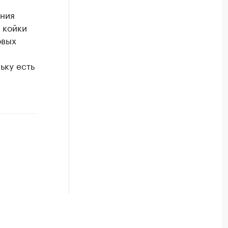
ения
 койки
овых
ьку есть