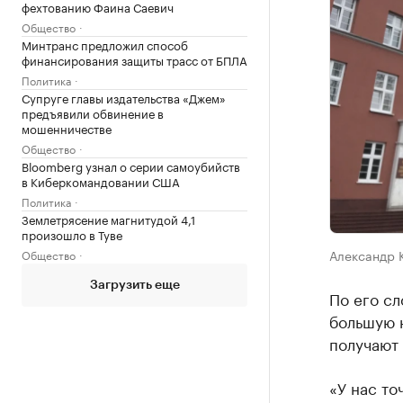
фехтованию Фаина Саевич
Общество
Минтранс предложил способ
финансирования защиты трасс от БПЛА
Политика
Супруге главы издательства «Джем»
предъявили обвинение в
мошенничестве
Общество
Bloomberg узнал о серии самоубийств
в Киберкомандовании США
Политика
Землетрясение магнитудой 4,1
произошло в Туве
Александр 
Общество
Загрузить еще
По его сл
большую н
получают 
«У нас то