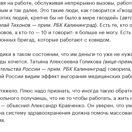
вя на работе, обслуживая непрерывно вызовы, работ
ым и так далее. Это такие люди, как говорится «Гвоз
 этих людей, крепче бы не было в мире гвоздей» (
авт
олай Тихонов — прим. РБК Калининград
). Есть те, кто
овов, а кто-то — 10 и говорит: я больше не могу. Ест
онных бригад, которые работают с ковидом.
дики в таком состоянии, что им деньги-то уже не нуж
ды хочется. Татьяна Алексеевна Голикова
(вице-прем
тельства России — прим. РБК Калининград
) говорила,
ей России видим эффект выгорания медицинских раб
тяжело. Плюс надо признать, что иногда такую обрат
больного получаешь, что не то чтобы работать, а жить 
 — объяснил Александр Кравченко. Он уверен, что у
 на систему здравоохранения должна помочь массова
я.