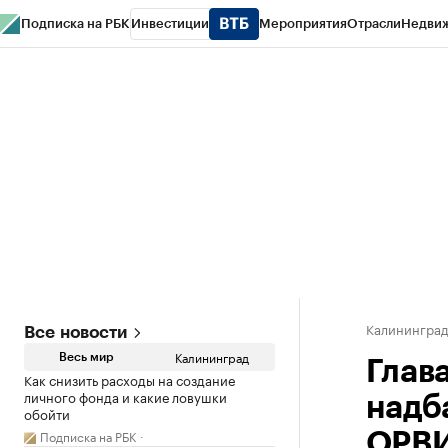
Подписка на РБК
Инвестиции
Мероприятия
Отрасли
Недви
РБК Life
Тренды
Визионеры
Национальные проекты
Город
Стиль
Кр
Спецпроекты СПб
Конференции СПб
Спецпроекты
Проверка конт
Калинингра
Все новости
Калининград
Весь мир
Глав
Как снизить расходы на создание
личного фонда и какие ловушки
надб
обойти
Подписка на РБК
ОРВ