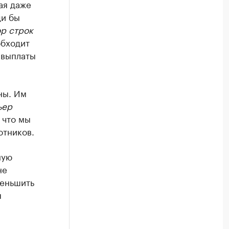
ая даже
ди бы
ор строк
 обходит
ь выплаты
ны. Им
ьер
 что мы
отников.
ную
не
меньшить
я