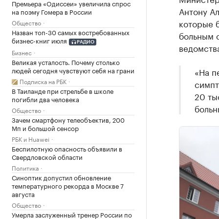
Премьера «Одиссеи» увеличила спрос
Антону Ал
на поэму Гомера в России
которые б
Общество
Назван топ-30 самых востребованных
больным 
бизнес-книг июля
РАДИО
ведомств
Бизнес
Великая усталость. Почему столько
людей сегодня чувствуют себя на грани
«На п
Подписка на РБК
симпт
В Таиланде при стрельбе в школе
20 ты
погибли два человека
больн
Общество
Зачем смартфону телеобъектив, 200
Мп и большой сенсор
РБК и Huawei
Беспилотную опасность объявили в
Свердловской области
Политика
Синоптик допустил обновление
температурного рекорда в Москве 7
августа
Общество
Умерла заслуженный тренер России по