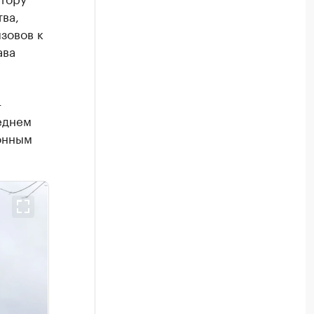
ва,
зовов к
ава
—
еднем
онным