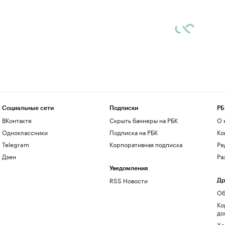
Социальные сети
Подписки
РБ
ВКонтакте
Скрыть баннеры на РБК
О 
Одноклассники
Подписка на РБК
Ко
Telegram
Корпоративная подписка
Ре
Дзен
Ра
Уведомления
RSS Новости
Др
Об
Ко
до
Хо