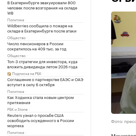
В Екатеринбурге эвакуировали 800
человек после возгорания на складе
WB
Политика
Wildberries сообщила о пожаре на
складе в Екатеринбурге после атаки
Общество
Число пенсионеров в России
сократилось на 409 тыс. за год
Общество
Топ-3 стратегии для инвестора, куда
вложить дивиденды летом 2026 года
Подписка на РБК
Соглашение о партнерстве ЕАЭС и ОАЭ
вступит в силу 6 октября
Политика
Как Ходынка стала новым центром
притяжения
РБК и Stone
Reuters узнал о просьбе США
освободить осужденного в России
Фото: прес
морпеха
Политика
Министер